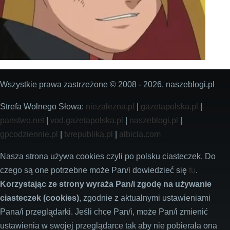
Wszystkie prawa zastrzeżone © 2008 - 2026, naszeblogi.pl
Strefa Wolnego Słowa:
niezalezna.pl
|
gazetapolska.pl
|
panstwo.net
|
vod.gazetapolska.pl
|
naszeblogi.pl
|
gpcodziennie.pl
|
tvrepublika.pl
|
albicla.com
Nasza strona używa cookies czyli po polsku ciasteczek. Do
czego są one potrzebne może Pan/i dowiedzieć się
tu
.
Korzystając ze strony wyraża Pan/i zgodę na używanie
ciasteczek (cookies)
, zgodnie z aktualnymi ustawieniami
Pana/i przeglądarki. Jeśli chce Pan/i, może Pan/i zmienić
ustawienia w swojej przeglądarce tak aby nie pobierała ona