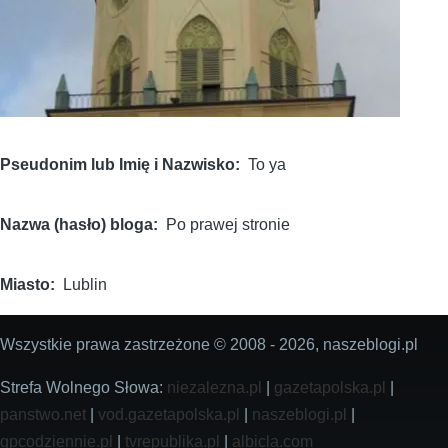
Pseudonim lub Imię i Nazwisko
To ya
Nazwa (hasło) bloga
Po prawej stronie
Miasto
Lublin
Wszystkie prawa zastrzeżone © 2008 - 2026, naszeblogi.pl
Strefa Wolnego Słowa:
niezalezna.pl
|
gazetapolska.pl
|
panstwo.net
|
vod.gazetapolska.pl
|
naszeblogi.pl
|
gpcodziennie.pl
|
tvrepublika.pl
|
albicla.com