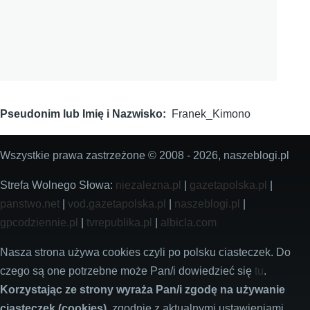
Pseudonim lub Imię i Nazwisko
Franek_Kimono
Wszystkie prawa zastrzeżone © 2008 - 2026, naszeblogi.pl
Strefa Wolnego Słowa:
niezalezna.pl
|
gazetapolska.pl
|
panstwo.net
|
vod.gazetapolska.pl
|
naszeblogi.pl
|
gpcodziennie.pl
|
tvrepublika.pl
|
albicla.com
Nasza strona używa cookies czyli po polsku ciasteczek. Do
czego są one potrzebne może Pan/i dowiedzieć się
tu
.
Korzystając ze strony wyraża Pan/i zgodę na używanie
ciasteczek (cookies)
, zgodnie z aktualnymi ustawieniami