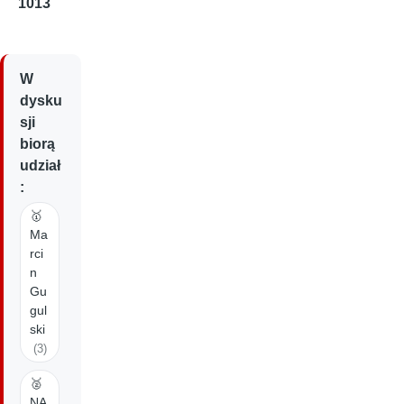
1013
W
dysku
sji
biorą
udział
:
🥇
Ma
rci
n
Gu
gul
ski
(3)
🥈
NA