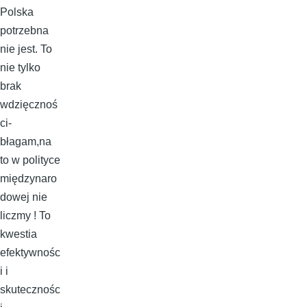
Polska
potrzebna
nie jest. To
nie tylko
brak
wdzięcznoś
ci-
błagam,na
to w polityce
międzynaro
dowej nie
liczmy ! To
kwestia
efektywnośc
i i
skutecznośc