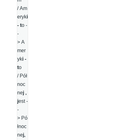
/ Am
eryk
i
- t
o -
-
> A
mer
yk
i -
t
o
/ Pół
noc
ne
j ,
j
est -
-
> Pó
łnoc
ne
j,