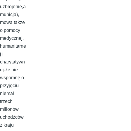
uzbrojenie,a
municja),
mowa także
o pomocy
medycznej,
humanitarne
j i
charytatywn
ej-że nie
wspomnę o
przyjęciu
niemal
trzech
milionów
uchodźców
z kraju