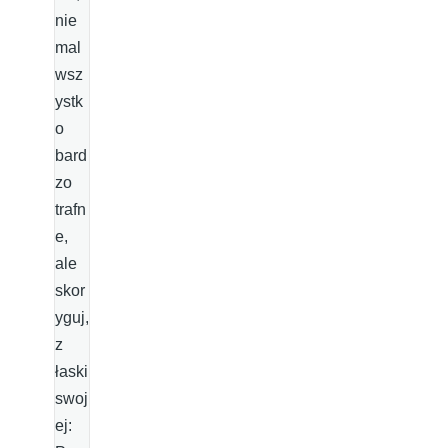
nie
mal
wsz
ystk
o
bard
zo
trafn
e,
ale
skor
yguj,
z
łaski
swoj
ej: