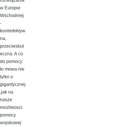
rozwiązania
w Europie
Wschodniej
-
kontrefektyw
na,
przeciwskut
eczna. A co
do pomocy
to mowa nie
tylko o
gigantycznej
,jak na
nasze
mozliwosci
pomocy
wojskowej