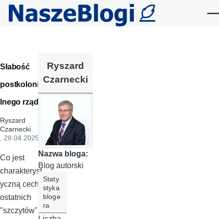
Przejdź do treści
Me
Ryszard
Słabość
Czarnecki
postkolonia
lnego rządu
Ryszard
Czarnecki
, 28.04.2025
Nazwa bloga:
Co jest
Blog autorski
charakteryst
Staty
yczną cechą
styka
bloge
ostatnich
ra
"szczytów"
Liczba