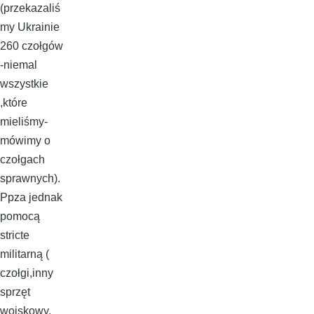
(przekazaliś
my Ukrainie
260 czołgów
-niemal
wszystkie
,które
mieliśmy-
mówimy o
czołgach
sprawnych).
Ppza jednak
pomocą
stricte
militarną (
czołgi,inny
sprzęt
wojskowy,