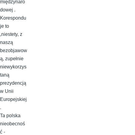
międzynaro
dowej .
Korespondu
je to
,niestety, z
naszą
bezobjawow
ą, zupełnie
niewykorzys
taną
prezydencją
w Unii
Europejskiej
.
Ta polska
nieobecnoś
ć -