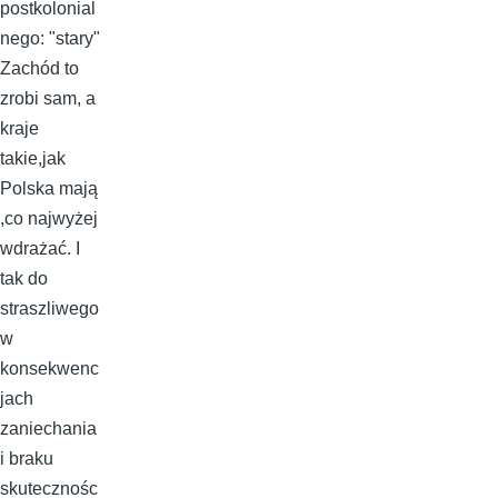
postkolonial
nego: "stary"
Zachód to
zrobi sam, a
kraje
takie,jak
Polska mają
,co najwyżej
wdrażać. I
tak do
straszliwego
w
konsekwenc
jach
zaniechania
i braku
skutecznośc