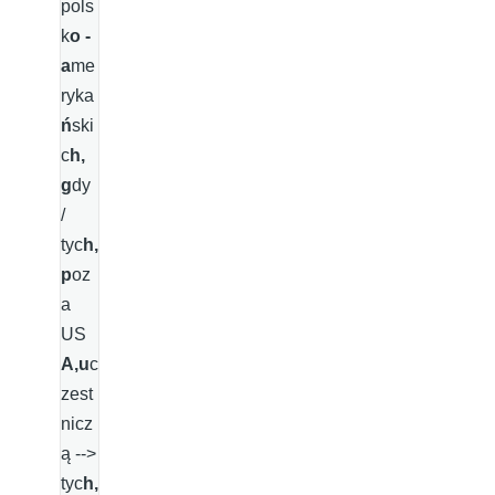
pols
k
o -
a
me
ryka
ń
ski
c
h,
g
dy
/
tyc
h,
p
oz
a
US
A,u
c
zest
nicz
ą -->
tyc
h,