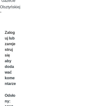
"Gazecie
Olsztyńskiej
"
Zalog
uj
lub
zareje
struj
się
aby
doda
wać
kome
ntarze
Odsło
ny: