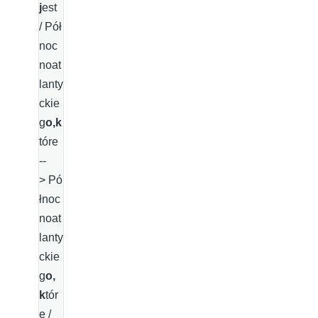
j
est
/ Pół
noc
noat
lanty
ckie
g
o,k
tóre
--
> Pó
łnoc
noat
lanty
ckie
g
o,
k
tór
e /