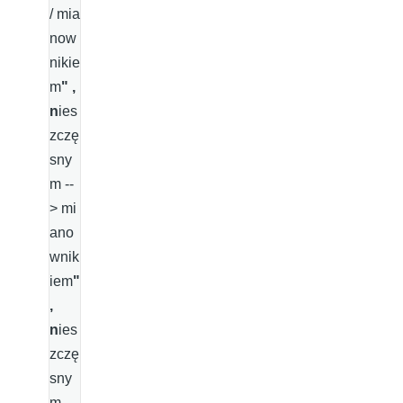
/ mia
now
nikie
m
" ,
n
ies
zczę
sny
m --
> mi
ano
wnik
iem
"
,
n
ies
zczę
sny
m