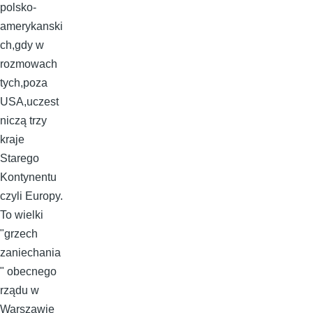
polsko-
amerykanski
ch,gdy w
rozmowach
tych,poza
USA,uczest
niczą trzy
kraje
Starego
Kontynentu
czyli Europy.
To wielki
"grzech
zaniechania
" obecnego
rządu w
Warszawie