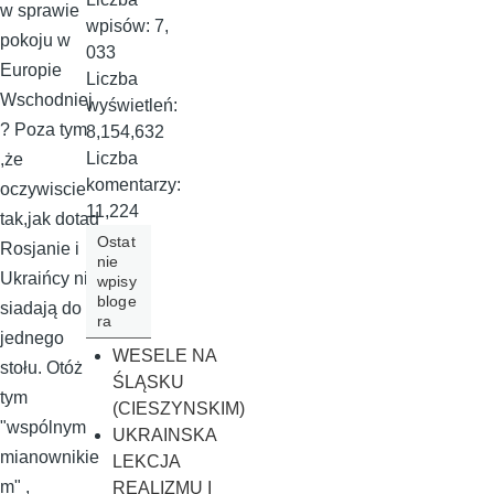
w sprawie
wpisów:
7,
pokoju w
033
Europie
Liczba
Wschodniej
wyświetleń:
? Poza tym
8,154,632
Liczba
,że
komentarzy:
oczywiscie
11,224
tak,jak dotąd
Ostat
Rosjanie i
nie
Ukraińcy nie
wpisy
bloge
siadają do
ra
jednego
WESELE NA
stołu. Otóż
ŚLĄSKU
tym
(CIESZYNSKIM)
"wspólnym
UKRAINSKA
mianownikie
LEKCJA
m" ,
REALIZMU I