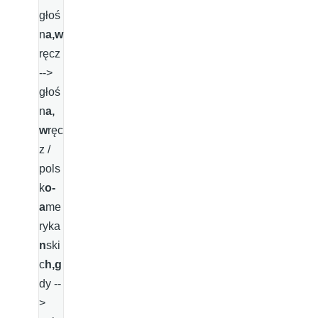
głoś
n
a,w
ręcz
-->
głoś
n
a,
w
ręc
z /
pols
k
o-
a
me
ryka
n
ski
c
h,g
dy --
>