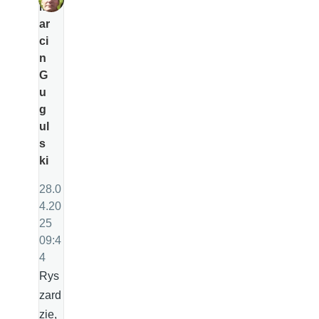
M
ar
ci
n
G
u
g
ul
s
ki
28.0
4.20
25
09:4
4
Rys
zard
zie,