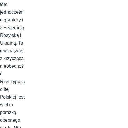
tóre
jednocześni
e graniczy i
z Federacją
Rosyjską i
Ukrainą. Ta
głośna,wręc
z krzycząca
nieobecnoś
ć
Rzeczyposp
olitej
Polskiej jest
wielka
porażką
obecnego
rządu. Nie