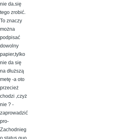
nie da.się
tego zrobić.
To znaczy
można
podpisać
dowolny
papier,tylko
nie da się
na dłuższą
metę -a oto
przecież
chodzi ,czyż
nie ? -
zaprowadzić
pro-
Zachodnieg
o status quo.