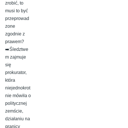
zrobić, to
musi to być
przeprowad
zone
zgodnie z
prawem?
➡️Śledztwe
m zajmuje
się
prokurator,
która
niejednokrot
nie mówiła o
politycznej
zemście,
działaniu na
granicy