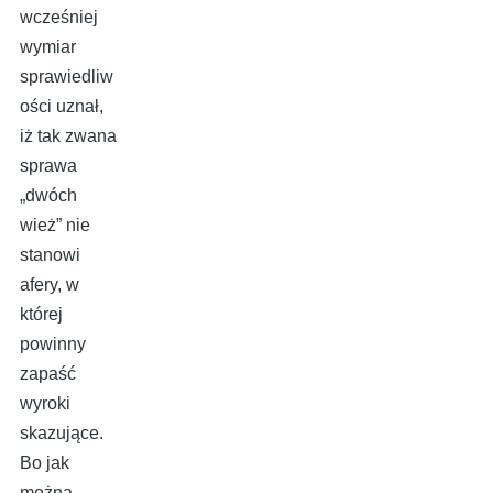
wcześniej
wymiar
sprawiedliw
ości uznał,
iż tak zwana
sprawa
„dwóch
wież” nie
stanowi
afery, w
której
powinny
zapaść
wyroki
skazujące.
Bo jak
można