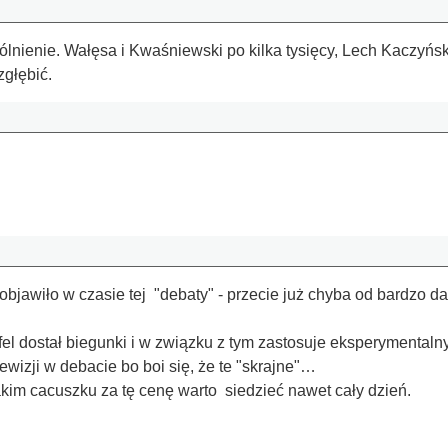
ólnienie. Wałęsa i Kwaśniewski po kilka tysięcy, Lech Kaczyń
zgłębić.
objawiło w czasie tej "debaty" - przecie już chyba od bardzo 
l dostał biegunki i w związku z tym zastosuje eksperymentalny
ewizji w debacie bo boi się, że te "skrajne"…
akim cacuszku za tę cenę warto siedzieć nawet cały dzień.