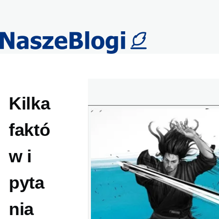
Przejdź do treści
Kilka
faktó
w i
pyta
nia