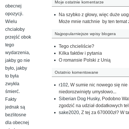
Moje ostatnie komentarze
obecnej
opozycji.
Na szybko z głowy, więc duże uog
Może mnie natchnie by ten temat 
Wielu
chciałoby
Najpopularniejsze wpisy blogera
przejść obok
tego
Tego chcieliście?
wydarzenia,
Kilka faktów i pytania
O romansie Polski z Unią
jakby go nie
było, jakby
Ostatnio komentowane
to była
zwykła
r102
,
W sumie nic nowego się nie 
śmierć.
niedorozwinięty umysłowo...
Siberian Dog Husky
,
Podobno Wafe
Fakty
zgodzić na udział dodatkowych tel
jednak są
sake2020
,
Z tej za 670000zł? W t
bezlitosne
dla obecnej