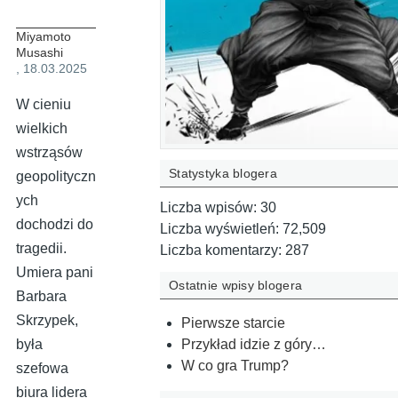
Miyamoto
Musashi
, 18.03.2025
W cieniu
wielkich
wstrząsów
Statystyka blogera
geopolityczn
ych
Liczba wpisów:
30
dochodzi do
Liczba wyświetleń:
72,509
tragedii.
Liczba komentarzy:
287
Umiera pani
Ostatnie wpisy blogera
Barbara
Skrzypek,
Pierwsze starcie
była
Przykład idzie z góry…
W co gra Trump?
szefowa
biura lidera