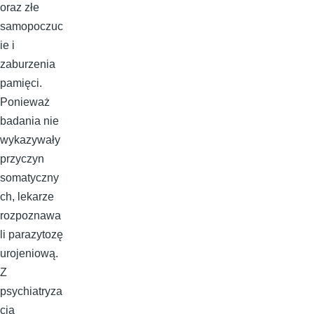
oraz złe
samopoczuc
ie i
zaburzenia
pamięci.
Ponieważ
badania nie
wykazywały
przyczyn
somatyczny
ch, lekarze
rozpoznawa
li parazytozę
urojeniową.
Z
psychiatryza
cją