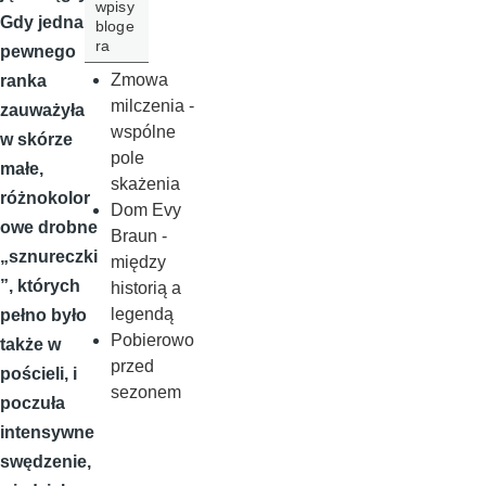
wpisy
Gdy jednak
bloge
ra
pewnego
Zmowa
ranka
milczenia -
zauważyła
wspólne
w skórze
pole
małe,
skażenia
różnokolor
Dom Evy
owe drobne
Braun -
„sznureczki
między
”, których
historią a
legendą
pełno było
Pobierowo
także w
przed
pościeli, i
sezonem
poczuła
intensywne
swędzenie,