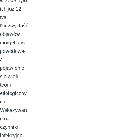
w 2008 było
ich już 12
tys.
Niezwykłość
objawów
morgellons
powodował
a
pojawienie
się wielu
teorii
etiologiczny
ch.
Wskazywan
o na
czynniki
infekcyjne.