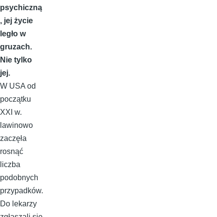
psychiczną
, jej życie
legło w
gruzach.
Nie tylko
jej.
W USA od
początku
XXI w.
lawinowo
zaczęła
rosnąć
liczba
podobnych
przypadków.
Do lekarzy
zgłaszali się