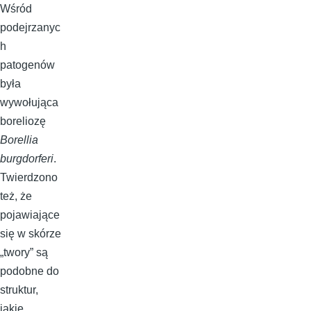
Wśród
podejrzanyc
h
patogenów
była
wywołująca
boreliozę
Borellia
burgdorferi
.
Twierdzono
też, że
pojawiające
się w skórze
„twory” są
podobne do
struktur,
jakie