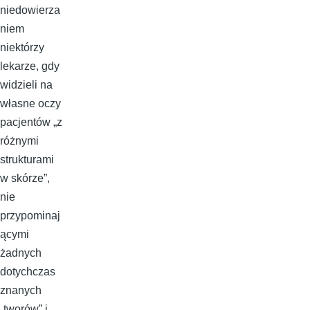
niedowierza
niem
niektórzy
lekarze, gdy
widzieli na
własne oczy
pacjentów „z
różnymi
strukturami
w skórze”,
nie
przypominaj
ącymi
żadnych
dotychczas
znanych
„tworów” i