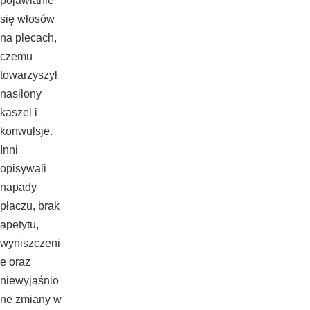
pojawianie
się włosów
na plecach,
czemu
towarzyszył
nasilony
kaszel i
konwulsje.
Inni
opisywali
napady
płaczu, brak
apetytu,
wyniszczeni
e oraz
niewyjaśnio
ne zmiany w