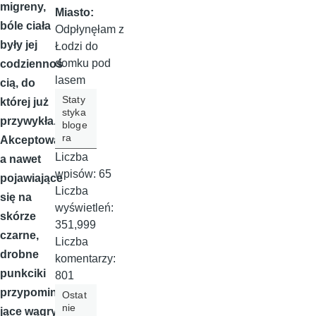
migreny,
Miasto:
bóle ciała
Odpłynęłam z
były jej
Łodzi do
domku pod
codziennoś
lasem
cią, do
Staty
której już
styka
przywykła.
bloge
ra
Akceptował
Liczba
a nawet
wpisów:
65
pojawiające
Liczba
się na
wyświetleń:
skórze
351,999
czarne,
Liczba
drobne
komentarzy:
punkciki
801
przypomina
Ostat
nie
jące wągry.