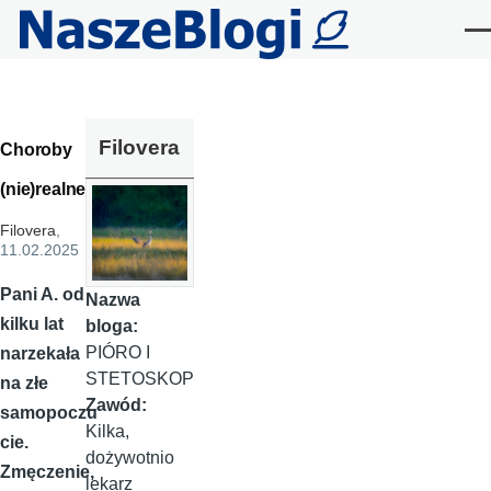
Przejdź do treści
Me
Filovera
Choroby
(nie)realne?
Filovera
,
11.02.2025
Pani A. od
Nazwa
kilku lat
bloga:
PIÓRO I
narzekała
STETOSKOP
na złe
Zawód:
samopoczu
Kilka,
cie.
dożywotnio
Zmęczenie,
lekarz