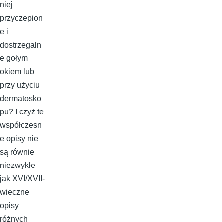
niej
przyczepion
e i
dostrzegaln
e gołym
okiem lub
przy użyciu
dermatosko
pu? I czyż te
współczesn
e opisy nie
są równie
niezwykłe
jak XVI/XVII-
wieczne
opisy
różnych