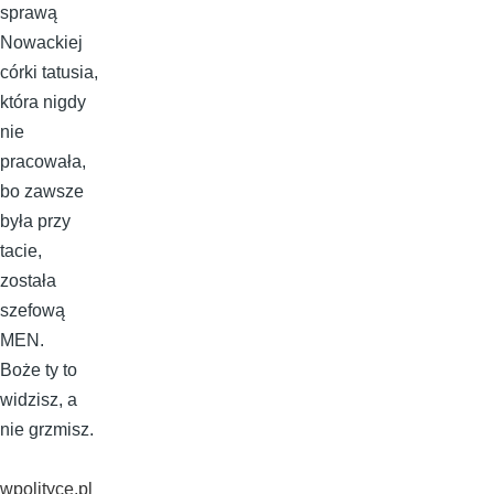
sprawą
Nowackiej
córki tatusia,
która nigdy
nie
pracowała,
bo zawsze
była przy
tacie,
została
szefową
MEN.
Boże ty to
widzisz, a
nie grzmisz.
wpolityce.pl