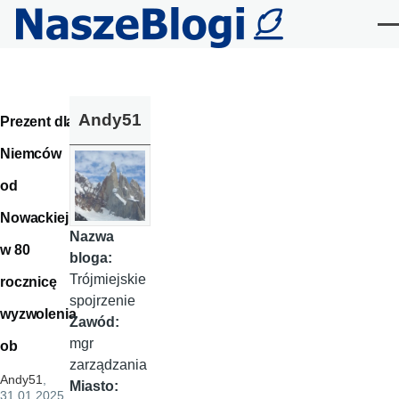
Przejdź do treści
Me
Andy51
Prezent dla
Niemców
od
Nowackiej
Nazwa
w 80
bloga:
Trójmiejskie
rocznicę
spojrzenie
wyzwolenia
Zawód:
mgr
ob
zarządzania
Andy51
,
Miasto:
31.01.2025