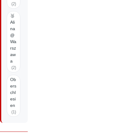
(2)
🥉
Ali
na
@
Wa
rsz
aw
a
(2)
Ob
ers
chl
esi
en
(1)