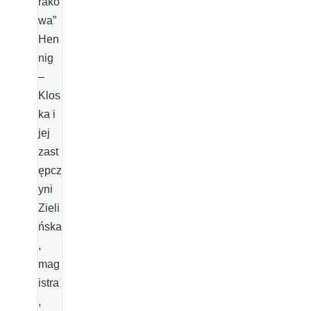
rako
wa”
Hen
nig
–
Klos
ka i
jej
zast
ępcz
yni
Zieli
ńska
,
mag
istra
,