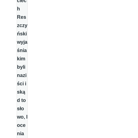
ciec
h
Res
zczy
ński
wyja
śnia
kim
byli
nazi
ści i
ską
d to
sło
wo, I
oce
nia