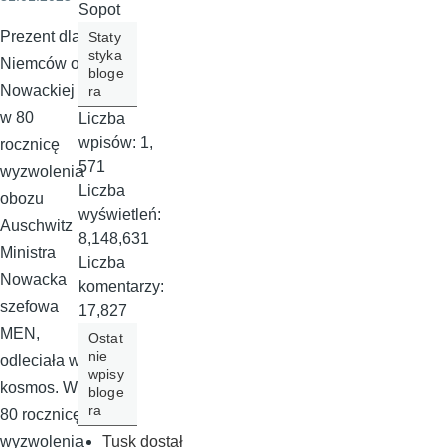
Sopot
Prezent dla
Staty
styka
Niemców od
bloge
Nowackiej
ra
w 80
Liczba
wpisów:
1,
rocznicę
571
wyzwolenia
Liczba
obozu
wyświetleń:
Auschwitz
8,148,631
Ministra
Liczba
Nowacka
komentarzy:
szefowa
17,827
MEN,
Ostat
nie
odleciała w
wpisy
kosmos. W
bloge
ra
80 rocznicę
Tusk dostał
wyzwolenia