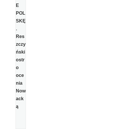
E
POL
SKĘ
.
Res
zczy
ński
ostr
o
oce
nia
Now
ack
ą