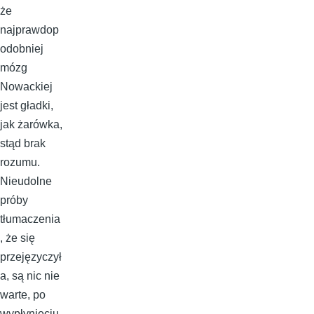
że
najprawdop
odobniej
mózg
Nowackiej
jest gładki,
jak żarówka,
stąd brak
rozumu.
Nieudolne
próby
tłumaczenia
, że się
przejęzyczył
a, są nic nie
warte, po
wypłynięciu