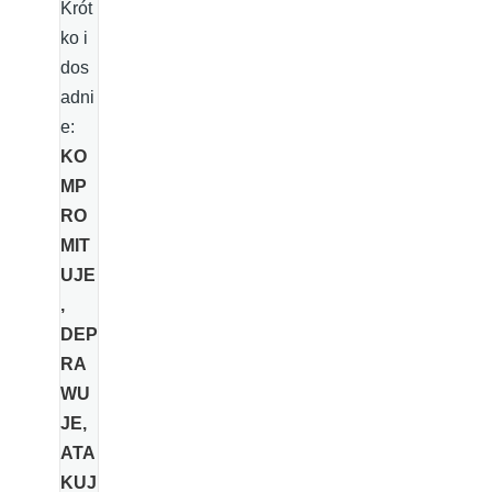
Krót
ko i
dos
adni
e:
KO
MP
RO
MIT
UJE
,
DEP
RA
WU
JE,
ATA
KUJ