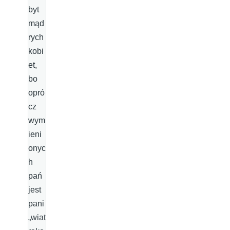
byt
mąd
rych
kobi
et,
bo
opró
cz
wym
ieni
onyc
h
pań
jest
pani
„wiat