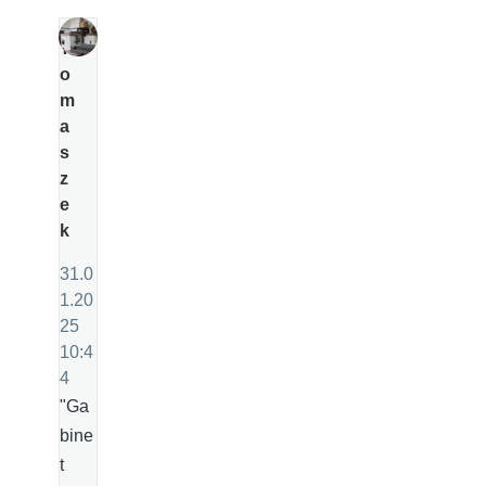
T
o
m
a
s
z
e
k
31.0
1.20
25
10:4
4
"Ga
bine
t