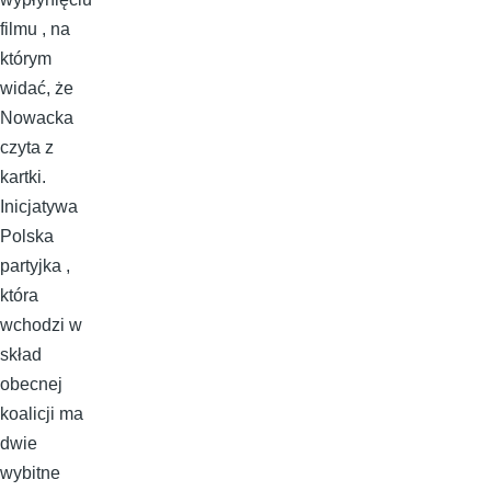
filmu , na
którym
widać, że
Nowacka
czyta z
kartki.
Inicjatywa
Polska
partyjka ,
która
wchodzi w
skład
obecnej
koalicji ma
dwie
wybitne