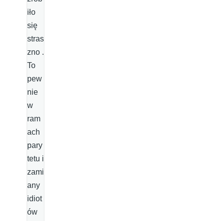
iło
się
stras
zno .
To
pew
nie
w
ram
ach
pary
tetu i
zami
any
idiot
ów