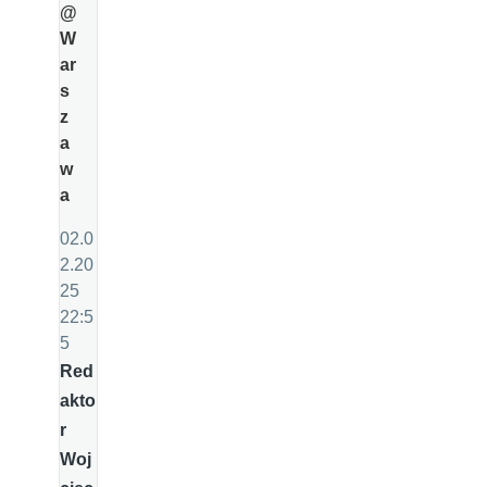
@
W
ar
s
z
a
w
a
02.0
2.20
25
22:5
5
Red
akto
r
Woj