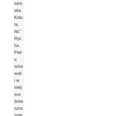
mini
stra
Kotu
la,
itd."
Ryc
ha
Petr
u
scho
wali
i w
miej
sce
śmie
szno
zrob