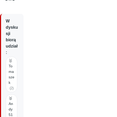
W
dysku
sji
biorą
udział
:
🥇
To
ma
sze
k
(2)
🥈
An
dy
51