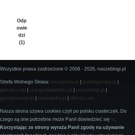
Odp
owie
dzi
(1)
Wszystkie prawa zastrzeżone © 2008 - 2026, naszeblogi.pl
Strefa Wolnego Słowa:
niezalezna.pl
|
gazetapolska.pl
|
panstwo.net
|
vod.gazetapolska.pl
|
naszeblogi.pl
|
gpcodziennie.pl
|
tvrepublika.pl
|
albicla.com
Nasza strona używa cookies czyli po polsku ciasteczek. Do
czego są one potrzebne może Pan/i dowiedzieć się
tu
.
Korzystając ze strony wyraża Pan/i zgodę na używanie