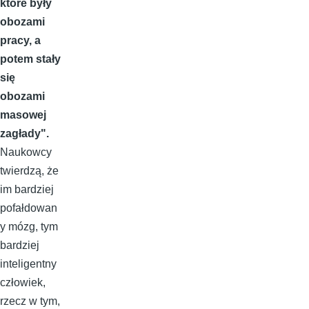
które były
obozami
pracy, a
potem stały
się
obozami
masowej
zagłady".
Naukowcy
twierdzą, że
im bardziej
pofałdowan
y mózg, tym
bardziej
inteligentny
człowiek,
rzecz w tym,