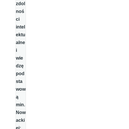
zdol
noś
ci
intel
ektu
alne
i
wie
dzę
pod
sta
wow
ą
min.
Now
acki
ej: