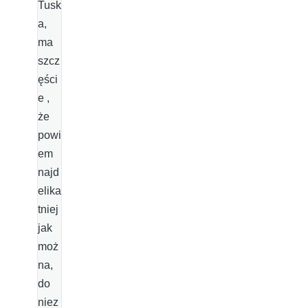
Tusk
a,
ma
szcz
ęści
e ,
że
powi
em
najd
elika
tniej
jak
moż
na,
do
niez