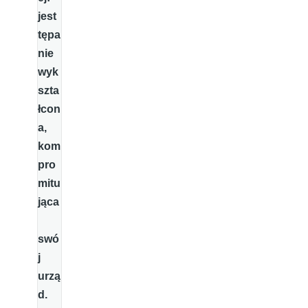
jest
tępa
nie
wyk
szta
łcon
a,
kom
pro
mitu
jąca
swó
j
urzą
d.