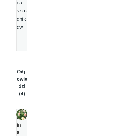
na
szko
dnik
ów .
Odp
owie
dzi
(4)
Al
in
a