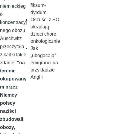
fiksum-
niemieckieg
dyrdum
o
Oszuści z PO
koncentracyj
okradają
nego obozu
dzieci chore
Auschwitz
onkologicznie
przeczytała
Jak
z kartki takie
„ubogacają”
emigranci na
zdanie :
"na
przykładzie
terenie
Anglii
okupowany
m przez
Niemcy
polscy
naziści
zbudowali
obozy,