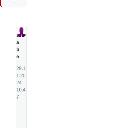
J
a
b
e
29.1
1.20
24
10:4
7