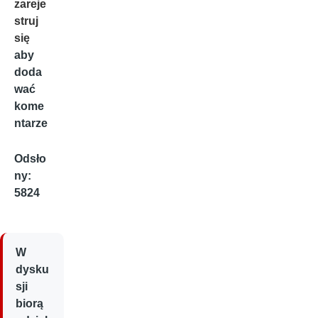
zareje
struj
się
aby
doda
wać
kome
ntarze
Odsło
ny:
5824
W
dysku
sji
biorą