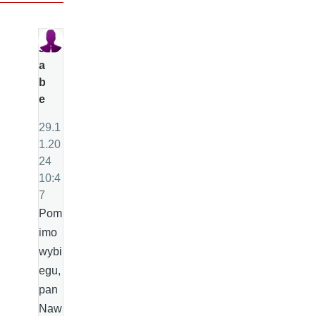
J
a
b
e
29.1
1.20
24
10:4
7
Pom
imo
wybi
egu,
pan
Naw