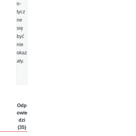
o­
tycz
ne
się
być
nie
okaz
ały.
Odp
owie
dzi
(35)