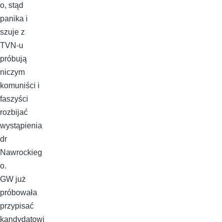
o, stąd
panika i
szuje z
TVN-u
próbują
niczym
komuniści i
faszyści
rozbijać
wystąpienia
dr
Nawrockieg
o.
GW już
próbowała
przypisać
kandydatowi