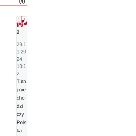
(4)
u
2
29.1
1.20
24
18:1
2
Tuta
j nie
cho
dzi
czy
Pols
ka