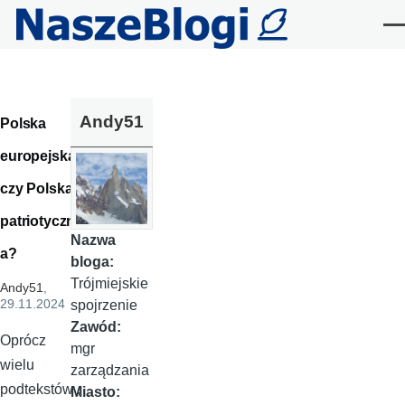
Przejdź do treści
Me
Andy51
Polska
europejska
czy Polska
patriotyczn
Nazwa
a?
bloga:
Trójmiejskie
Andy51
,
29.11.2024
spojrzenie
Zawód:
Oprócz
mgr
wielu
zarządzania
podtekstów ,
Miasto: