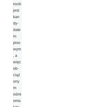
rocki
jest
kan
dy­
date
m
piso
wym
, a
więc
ob­
ciąż
ony
m
ośmi
oma