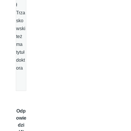
ł
Trza
sko
wski
też
ma
tytuł
dokt
ora
Odp
owie
dzi