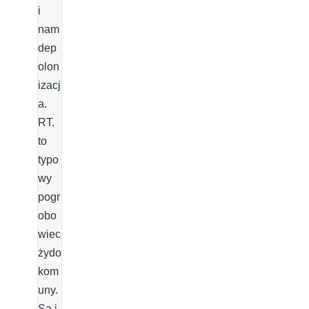
i
nam
dep
olon
izacj
a.
RT.
to
typo
wy
pogr
obo
wiec
żydo
kom
uny.
Są i