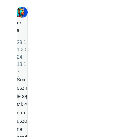
P
er
s
29.1
1.20
24
13:1
7
Śmi
eszn
ie są
takie
nap
uszo
ne