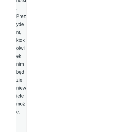
notki
.
Prez
yde
nt,
ktok
olwi
ek
nim
będ
zie,
niew
iele
moż
e.