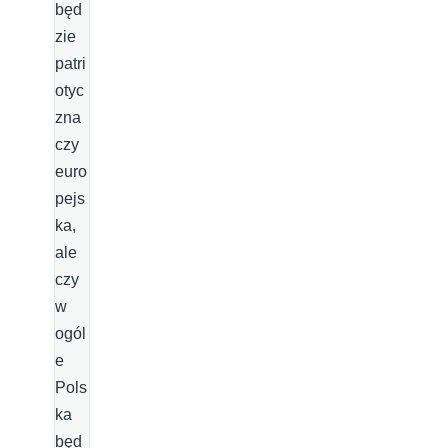
będ
zie
patri
otyc
zna
czy
euro
pejs
ka,
ale
czy
w
ogól
e
Pols
ka
będ