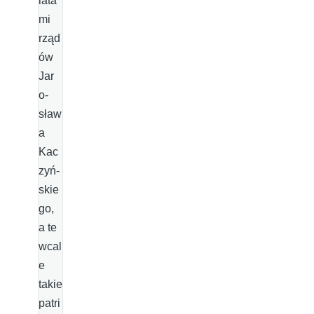
lata
mi
rząd
ów
Jar
o­
sław
a
Kac
zyń­
skie
go,
a te
wcal
e
takie
patri