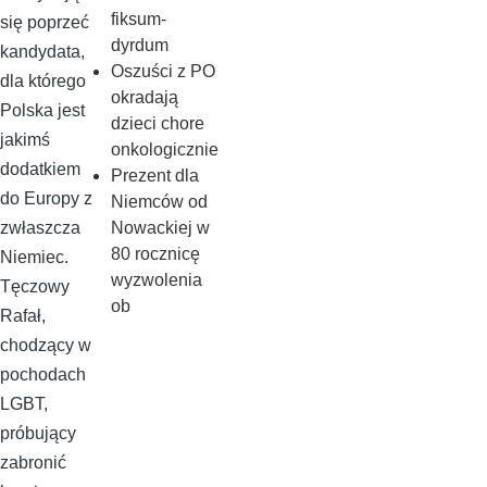
fiksum-
się poprzeć
dyrdum
kandydata,
Oszuści z PO
dla którego
okradają
Polska jest
dzieci chore
jakimś
onkologicznie
dodatkiem
Prezent dla
do Europy z
Niemców od
Nowackiej w
zwłaszcza
80 rocznicę
Niemiec.
wyzwolenia
Tęczowy
ob
Rafał,
chodzący w
pochodach
LGBT,
próbujący
zabronić