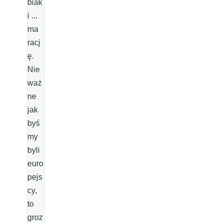
biak
i ...
ma
racj
ę.
Nie
waż
ne
jak
byś
my
byli
euro
pejs
cy,
to
groz