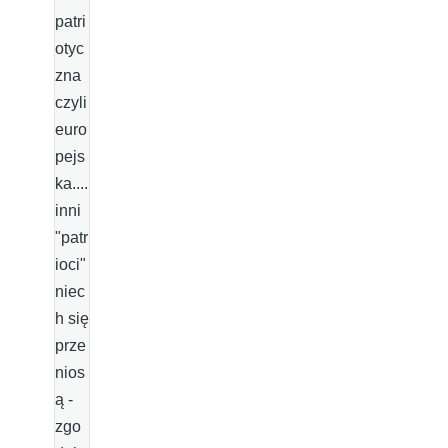
patri
otyc
zna
czyli
euro
pejs
ka....
inni
"patr
ioci"
niec
h się
prze
nios
ą -
zgo