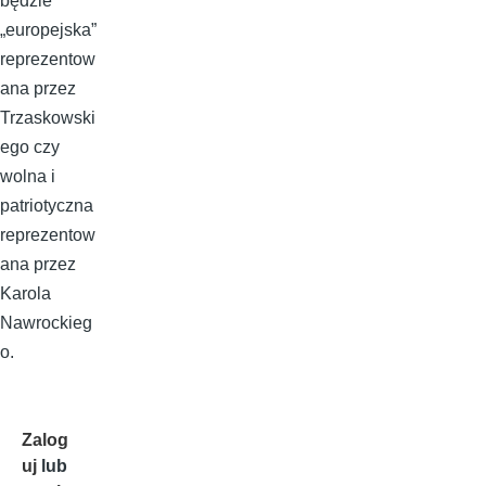
będzie
„europejska”
reprezentow
ana przez
Trzaskowski
ego czy
wolna i
patriotyczna
reprezentow
ana przez
Karola
Nawrockieg
o.
Zalog
uj
lub