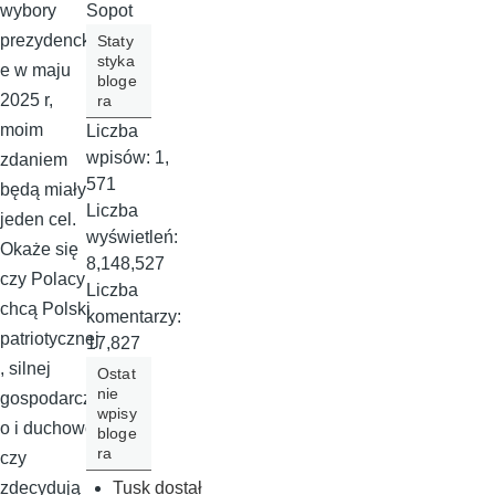
Sopot
wybory
prezydencki
Staty
styka
e w maju
bloge
2025 r,
ra
moim
Liczba
wpisów:
1,
zdaniem
571
będą miały
Liczba
jeden cel.
wyświetleń:
Okaże się
8,148,527
czy Polacy
Liczba
chcą Polski
komentarzy:
patriotycznej
17,827
, silnej
Ostat
nie
gospodarcz
wpisy
o i duchowo,
bloge
ra
czy
Tusk dostał
zdecydują