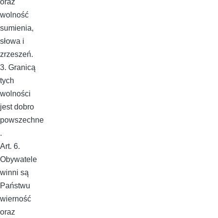
oraz
wolność
sumienia,
słowa i
zrzeszeń.
3. Granicą
tych
wolności
jest dobro
powszechne
.
Art. 6.
Obywatele
winni są
Państwu
wierność
oraz