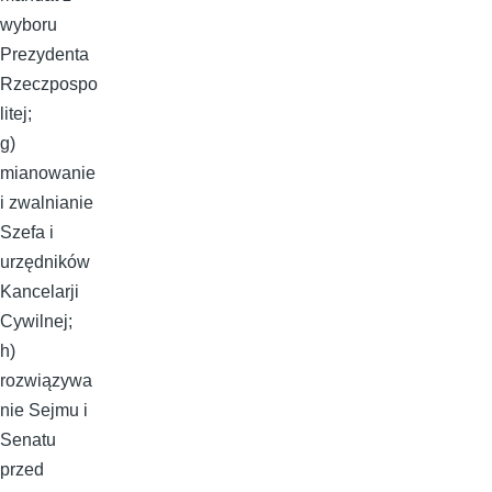
wyboru
Prezydenta
Rzeczpospo
litej;
g)
mianowanie
i zwalnianie
Szefa i
urzędników
Kancelarji
Cywilnej;
h)
rozwiązywa
nie Sejmu i
Senatu
przed