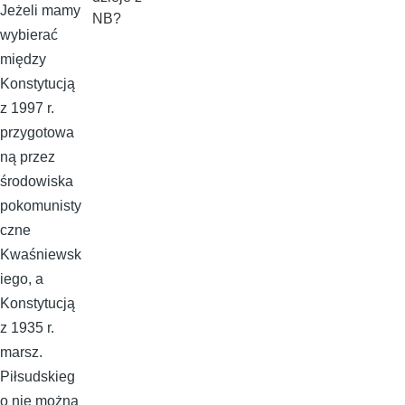
Jeżeli mamy
NB?
wybierać
między
Konstytucją
z 1997 r.
przygotowa
ną przez
środowiska
pokomunisty
czne
Kwaśniewsk
iego, a
Konstytucją
z 1935 r.
marsz.
Piłsudskieg
o nie można