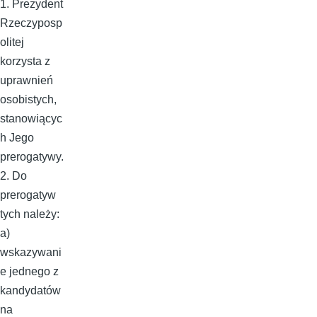
1. Prezydent
Rzeczyposp
olitej
korzysta z
uprawnień
osobistych,
stanowiącyc
h Jego
prerogatywy.
2. Do
prerogatyw
tych należy:
a)
wskazywani
e jednego z
kandydatów
na