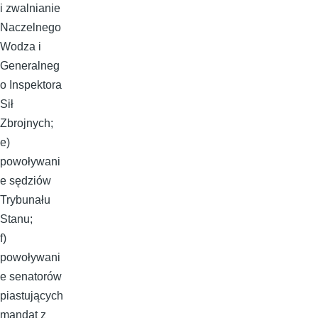
i zwalnianie
Naczelnego
Wodza i
Generalneg
o Inspektora
Sił
Zbrojnych;
e)
powoływani
e sędziów
Trybunału
Stanu;
f)
powoływani
e senatorów
piastujących
mandat z