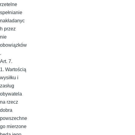
rzetelne
spełnianie
nakładanyc
h przez
nie
obowiązków
.
Art. 7.
1. Wartością
wysiłku i
zasług
obywatela
na rzecz
dobra
powszechne
go mierzone
będą jego