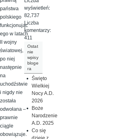
prawną
Liczba
wyświetleń:
państwa
82,737
polskiego
Liczba
funkcjonując
komentarzy:
ego w latach
411
II wojny
Ostat
światowej, a
nie
wpisy
po niej
bloge
następnie
ra
na
Święto
uchodźstwie
Wielkiej
i nigdy nie
Nocy A.D.
2026
została
Boże
odwołana –
Narodzenie
prawnie
A.D. 2025
ciągle
Co się
obowiązuje.
dzieje z