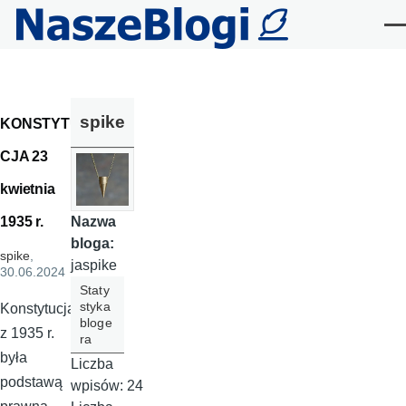
Przejdź do treści
Me
spike
KONSTYTU
CJA 23
kwietnia
1935 r.
Nazwa
bloga:
spike
,
jaspike
30.06.2024
Staty
styka
Konstytucja
bloge
z 1935 r.
ra
była
Liczba
podstawą
wpisów:
24