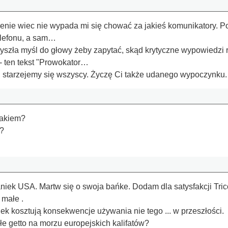
enie wiec nie wypada mi się chować za jakieś komunikatory. Po
elefonu, a sam…
yszła myśl do głowy żeby zapytać, skąd krytyczne wypowiedzi rz
 ten tekst "Prowokator…
, starzejemy się wszyscy. Życzę Ci także udanego wypoczynku. 
lakiem?
y?
aniek USA. Martw się o swoja bańke. Dodam dla satysfakcji Tr
 małe .
k kosztują konsekwencje używania nie tego ... w przeszłości.
e getto na morzu europejskich kalifatów?