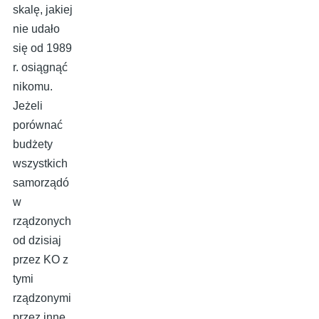
skalę, jakiej
nie udało
się od 1989
r. osiągnąć
nikomu.
Jeżeli
porównać
budżety
wszystkich
samorządó
w
rządzonych
od dzisiaj
przez KO z
tymi
rządzonymi
przez inne