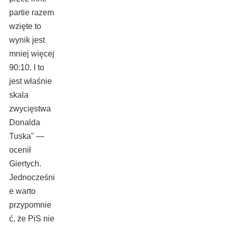
partie razem
wzięte to
wynik jest
mniej więcej
90:10. I to
jest właśnie
skala
zwycięstwa
Donalda
Tuska" —
ocenił
Giertych.
Jednocześni
e warto
przypomnie
ć, że PiS nie