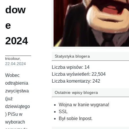
dow
e
2024
Statystyka blogera
tricolour
,
22.04.2024
Liczba wpisów:
14
Liczba wyświetleń:
22,504
Wobec
Liczba komentarzy:
242
odtrąbienia
zwycięstwa
Ostatnie wpisy blogera
(już
Wojna w Iranie wygrana!
dziewiątego
SSL
) PiSu w
Był sobie Inpost.
wyborach