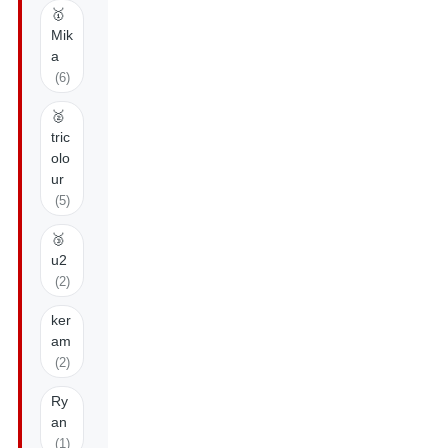
🥇
Mik
a
(6)
🥈
tric
olo
ur
(5)
🥉
u2
(2)
ker
am
(2)
Ry
an
(1)