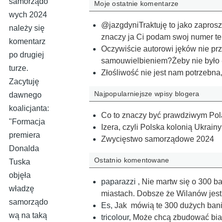
samorządo
Moje ostatnie komentarze
wych 2024
@jazgdyniTraktuję to jako zaprosz
należy się
znaczy ja Ci podam swoj numer t
komentarz
Oczywiście autorowi jęków nie prz
po drugiej
samouwielbieniem?Żeby nie było -
turze.
Złośliwość nie jest nam potrzebna
Zacytuję
Najpopularniejsze wpisy blogera
dawnego
koalicjanta:
Co to znaczy być prawdziwym Po
"Formacja
Izera, czyli Polska kolonią Ukrain
premiera
Zwycięstwo samorządowe 2024
Donalda
Ostatnio komentowane
Tuska
objęła
paparazzi
,
Nie martw się o 300 b
władzę
miastach. Dobsze że Wilanów jest
samorządo
Es
,
Jak mówią te 300 dużych banie
wą na taką
tricolour
,
Może chcą zbudować biał