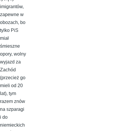
imigrantów,
zapewne w
obozach, bo
tylko PiS
miał
śmieszne
opory, wolny
wyjazd za
Zachód
(przecież go
mieli od 20
lat), tym
razem znów
na szparagi
i do
niemieckich