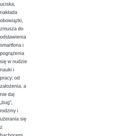
uciska,
nakłada
obowiązki,
zmusza do
odstawienia
smartfona i
pogrążenia
się w nudzie
nauki i
pracy; od
założenia, a
nie daj
„bug”,
rodziny i
użerania się
z
bachorami,