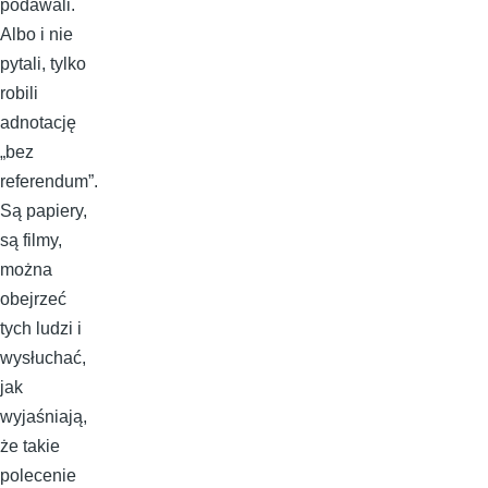
podawali.
Albo i nie
pytali, tylko
robili
adnotację
„bez
referendum”.
Są papiery,
są filmy,
można
obejrzeć
tych ludzi i
wysłuchać,
jak
wyjaśniają,
że takie
polecenie