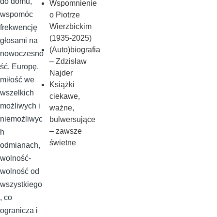
do domu,
Wspomnienie
wspomóc
o Piotrze
Wierzbickim
frekwencję
(1935-2025)
głosami na
(Auto)biografia
nowoczesno
– Zdzisław
ść, Europę,
Najder
miłość we
Książki
wszelkich
ciekawe,
możliwych i
ważne,
niemożliwyc
bulwersujące
– zawsze
h
świetne
odmianach,
wolność-
wolność od
wszystkiego
, co
ogranicza i