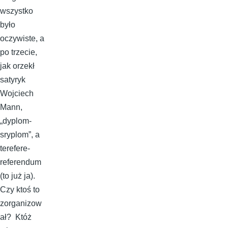
wszystko
było
oczywiste, a
po trzecie,
jak orzekł
satyryk
Wojciech
Mann,
„dyplom-
sryplom”, a
terefere-
referendum
(to już ja).
Czy ktoś to
zorganizow
ał? Któż