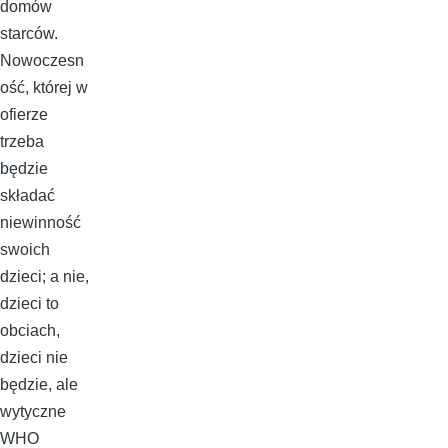
domów
starców.
Nowoczesn
ość, której w
ofierze
trzeba
będzie
składać
niewinność
swoich
dzieci; a nie,
dzieci to
obciach,
dzieci nie
będzie, ale
wytyczne
WHO