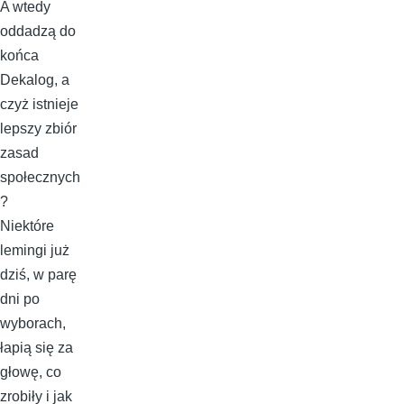
A wtedy
oddadzą do
końca
Dekalog, a
czyż istnieje
lepszy zbiór
zasad
społecznych
?
Niektóre
lemingi już
dziś, w parę
dni po
wyborach,
łapią się za
głowę, co
zrobiły i jak