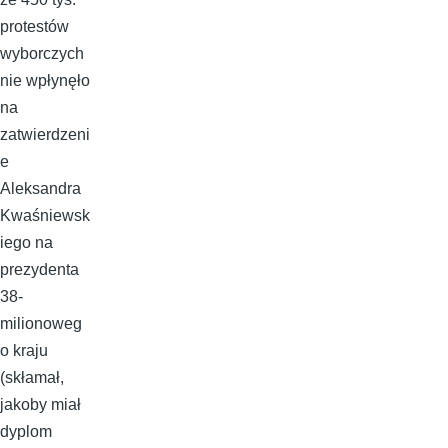
protestów
wyborczych
nie wpłynęło
na
zatwierdzeni
e
Aleksandra
Kwaśniewsk
iego na
prezydenta
38-
milionoweg
o kraju
(skłamał,
jakoby miał
dyplom