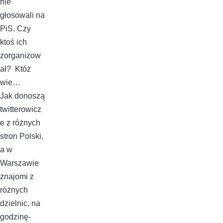
nie
głosowali na
PiS. Czy
ktoś ich
zorganizow
ał? Któż
wie…
Jak donoszą
twitterowicz
e z różnych
stron Polski,
a w
Warszawie
znajomi z
różnych
dzielnic, na
godzinę-