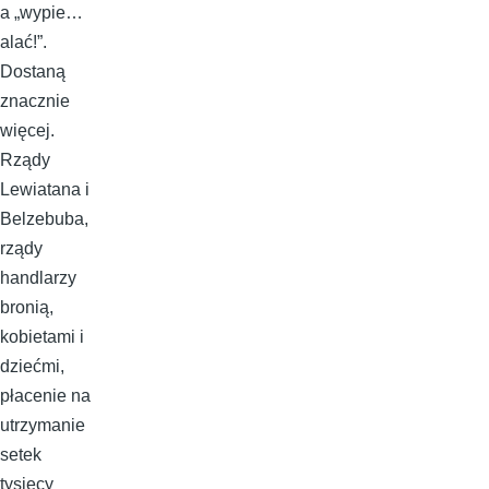
a „wypie…
alać!”.
Dostaną
znacznie
więcej.
Rządy
Lewiatana i
Belzebuba,
rządy
handlarzy
bronią,
kobietami i
dziećmi,
płacenie na
utrzymanie
setek
tysięcy