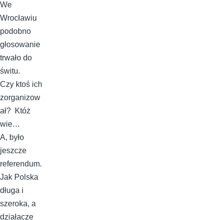
We
Wrocławiu
podobno
głosowanie
trwało do
świtu.
Czy ktoś ich
zorganizow
ał? Któż
wie…
A, było
jeszcze
referendum.
Jak Polska
długa i
szeroka, a
działacze