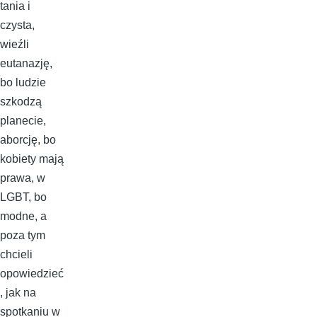
tania i
czysta,
wieźli
eutanazję,
bo ludzie
szkodzą
planecie,
aborcję, bo
kobiety mają
prawa, w
LGBT, bo
modne, a
poza tym
chcieli
opowiedzieć
, jak na
spotkaniu w