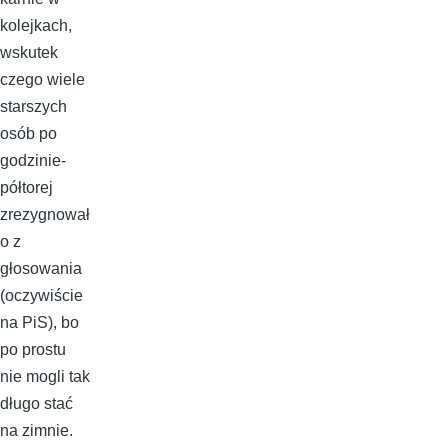
kolejkach,
wskutek
czego wiele
starszych
osób po
godzinie-
półtorej
zrezygnował
o z
głosowania
(oczywiście
na PiS), bo
po prostu
nie mogli tak
długo stać
na zimnie.