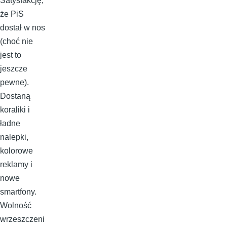
Satysfakcję,
że PiS
dostał w nos
(choć nie
jest to
jeszcze
pewne).
Dostaną
koraliki i
ładne
nalepki,
kolorowe
reklamy i
nowe
smartfony.
Wolność
wrzeszczeni