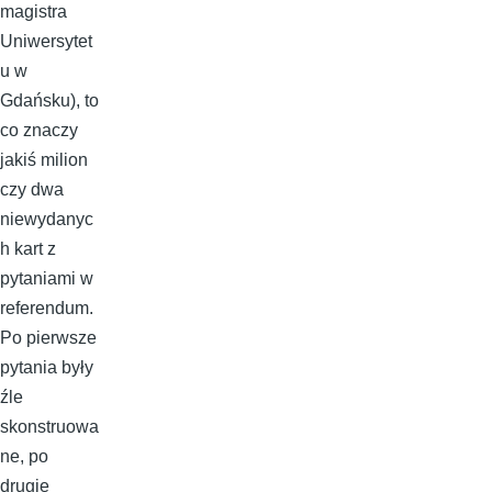
magistra
Uniwersytet
u w
Gdańsku), to
co znaczy
jakiś milion
czy dwa
niewydanyc
h kart z
pytaniami w
referendum.
Po pierwsze
pytania były
źle
skonstruowa
ne, po
drugie