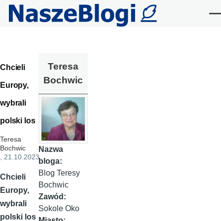
Przejdź do treści
Me
Teresa
Chcieli
Bochwic
Europy,
wybrali
polski los
Teresa
Bochwic
Nazwa
, 21.10.2023
bloga:
Blog Teresy
Chcieli
Bochwic
Europy,
Zawód:
wybrali
Sokole Oko
polski los
Miasto: