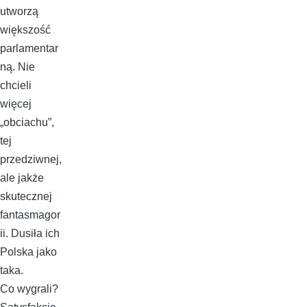
utworzą
większość
parlamentar
ną. Nie
chcieli
więcej
„obciachu”,
tej
przedziwnej,
ale jakże
skutecznej
fantasmagor
ii. Dusiła ich
Polska jako
taka.
Co wygrali?