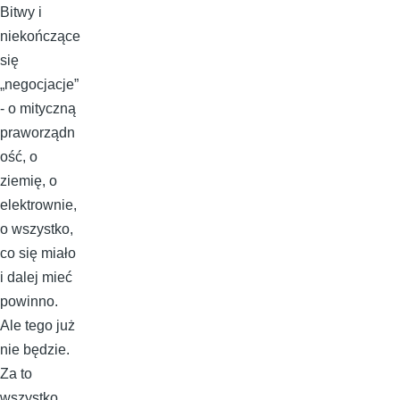
Bitwy i
niekończące
się
„negocjacje”
- o mityczną
praworządn
ość, o
ziemię, o
elektrownie,
o wszystko,
co się miało
i dalej mieć
powinno.
Ale tego już
nie będzie.
Za to
wszystko