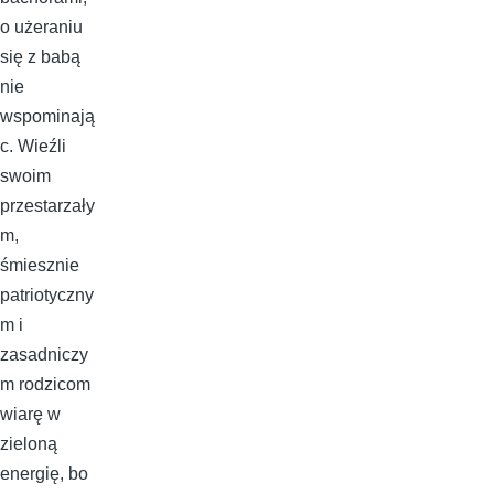
o użeraniu
się z babą
nie
wspominają
c. Wieźli
swoim
przestarzały
m,
śmiesznie
patriotyczny
m i
zasadniczy
m rodzicom
wiarę w
zieloną
energię, bo