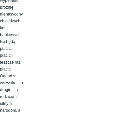
wypełniać
próżnię
nienasycony
ch cudzych
kont
bankowych.
Bo będą
płacić,
płacić i
jeszcze raz
płacić.
Oddadzą
wszystko, co
drogie ich
rodzicom i
silnym
narodom, a