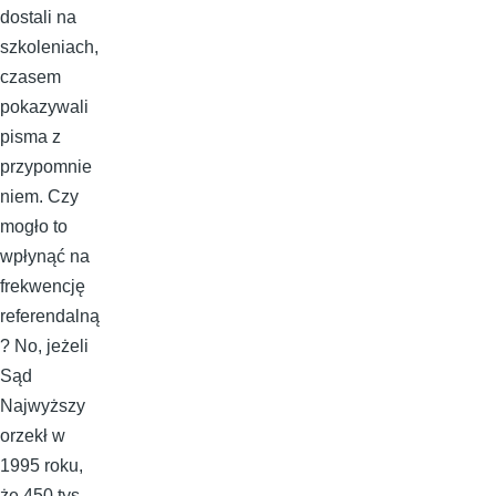
dostali na
szkoleniach,
czasem
pokazywali
pisma z
przypomnie
niem. Czy
mogło to
wpłynąć na
frekwencję
referendalną
? No, jeżeli
Sąd
Najwyższy
orzekł w
1995 roku,
że 450 tys.