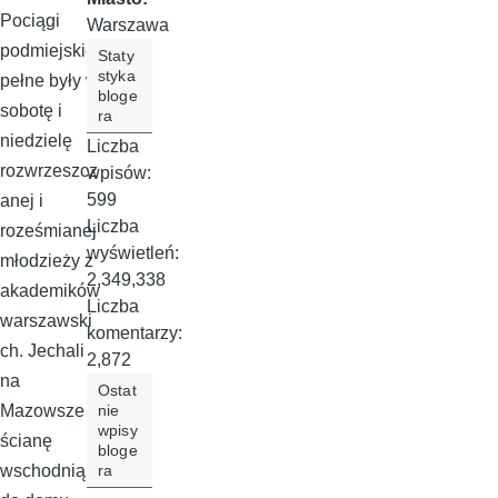
Pociągi
Warszawa
podmiejskie
Staty
styka
pełne były w
bloge
sobotę i
ra
niedzielę
Liczba
rozwrzeszcz
wpisów:
599
anej i
Liczba
roześmianej
wyświetleń:
młodzieży z
2,349,338
akademików
Liczba
warszawski
komentarzy:
ch. Jechali
2,872
na
Ostat
nie
Mazowsze i
wpisy
ścianę
bloge
ra
wschodnią