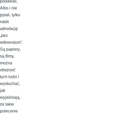
podawali.
Albo i nie
pytali, tylko
robili
adnotację
„bez
referendum”.
Są papiery,
są filmy,
można
obejrzeć
tych ludzi i
wysłuchać,
jak
wyjaśniają,
że takie
polecenie