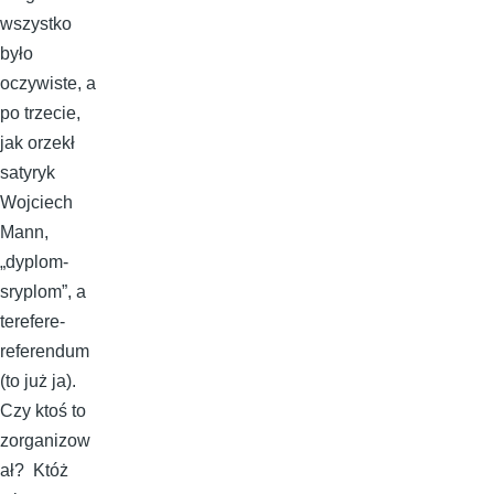
wszystko
było
oczywiste, a
po trzecie,
jak orzekł
satyryk
Wojciech
Mann,
„dyplom-
sryplom”, a
terefere-
referendum
(to już ja).
Czy ktoś to
zorganizow
ał? Któż