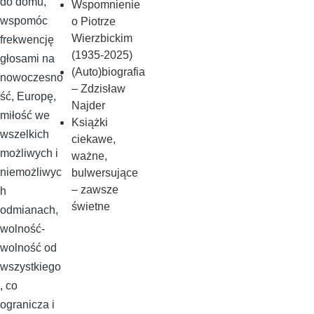
do domu,
Wspomnienie
wspomóc
o Piotrze
Wierzbickim
frekwencję
(1935-2025)
głosami na
(Auto)biografia
nowoczesno
– Zdzisław
ść, Europę,
Najder
miłość we
Książki
wszelkich
ciekawe,
możliwych i
ważne,
niemożliwyc
bulwersujące
– zawsze
h
świetne
odmianach,
wolność-
wolność od
wszystkiego
, co
ogranicza i