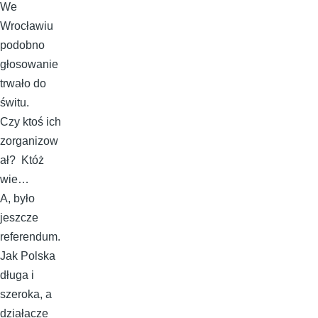
We
Wrocławiu
podobno
głosowanie
trwało do
świtu.
Czy ktoś ich
zorganizow
ał? Któż
wie…
A, było
jeszcze
referendum.
Jak Polska
długa i
szeroka, a
działacze