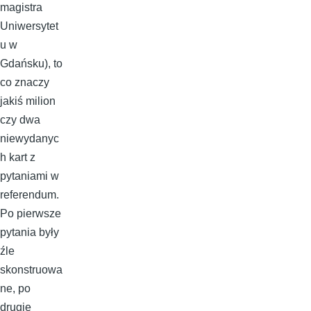
magistra
Uniwersytet
u w
Gdańsku), to
co znaczy
jakiś milion
czy dwa
niewydanyc
h kart z
pytaniami w
referendum.
Po pierwsze
pytania były
źle
skonstruowa
ne, po
drugie