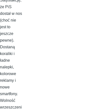
Satysfakcję,
że PiS
dostał w nos
(choć nie
jest to
jeszcze
pewne).
Dostaną
koraliki i
ładne
nalepki,
kolorowe
reklamy i
nowe
smartfony.
Wolność
wrzeszczeni