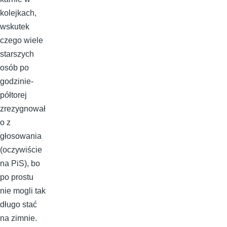
kolejkach,
wskutek
czego wiele
starszych
osób po
godzinie-
półtorej
zrezygnował
o z
głosowania
(oczywiście
na PiS), bo
po prostu
nie mogli tak
długo stać
na zimnie.