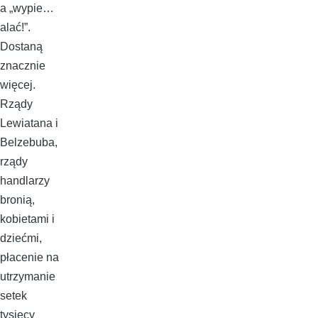
a „wypie…
alać!”.
Dostaną
znacznie
więcej.
Rządy
Lewiatana i
Belzebuba,
rządy
handlarzy
bronią,
kobietami i
dziećmi,
płacenie na
utrzymanie
setek
tysięcy