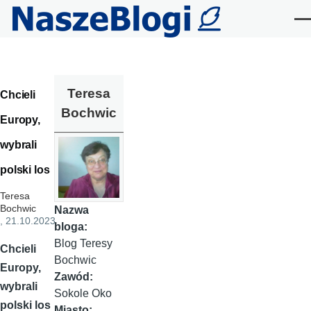
Przejdź do treści
Me
Teresa
Chcieli
Bochwic
Europy,
wybrali
polski los
Teresa
Bochwic
Nazwa
, 21.10.2023
bloga:
Blog Teresy
Chcieli
Bochwic
Europy,
Zawód:
wybrali
Sokole Oko
polski los
Miasto: