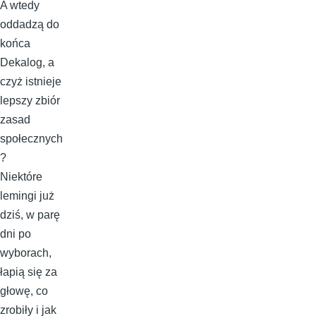
A wtedy
oddadzą do
końca
Dekalog, a
czyż istnieje
lepszy zbiór
zasad
społecznych
?
Niektóre
lemingi już
dziś, w parę
dni po
wyborach,
łapią się za
głowę, co
zrobiły i jak