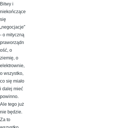
Bitwy i
niekończące
się
„negocjacje”
- o mityczną
praworządn
ość, o
ziemię, o
elektrownie,
o wszystko,
co się miało
i dalej mieć
powinno.
Ale tego już
nie będzie.
Za to
wszystko