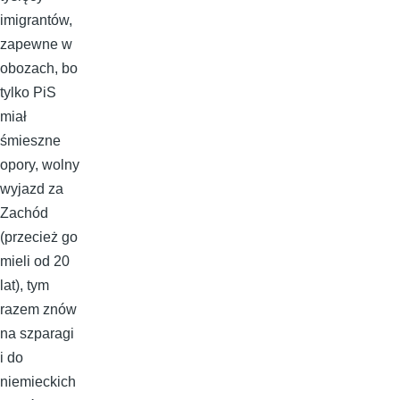
imigrantów,
zapewne w
obozach, bo
tylko PiS
miał
śmieszne
opory, wolny
wyjazd za
Zachód
(przecież go
mieli od 20
lat), tym
razem znów
na szparagi
i do
niemieckich