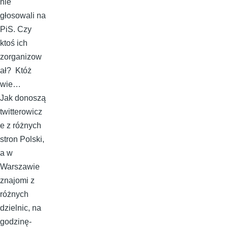
nie
głosowali na
PiS. Czy
ktoś ich
zorganizow
ał? Któż
wie…
Jak donoszą
twitterowicz
e z różnych
stron Polski,
a w
Warszawie
znajomi z
różnych
dzielnic, na
godzinę-