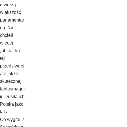
utworzą
większość
parlamentar
ną. Nie
chcieli
więcej
„obciachu”,
tej
przedziwnej,
ale jakże
skutecznej
fantasmagor
ii. Dusiła ich
Polska jako
taka.
Co wygrali?