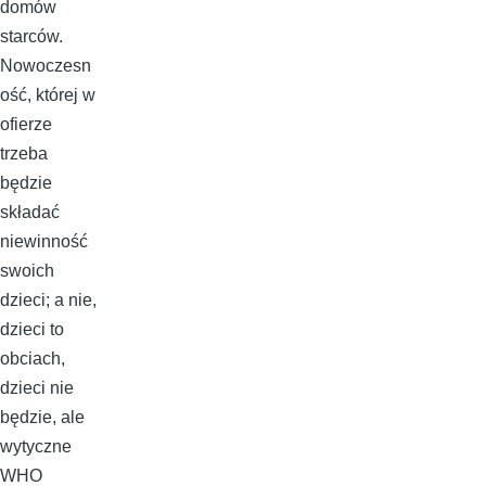
domów
starców.
Nowoczesn
ość, której w
ofierze
trzeba
będzie
składać
niewinność
swoich
dzieci; a nie,
dzieci to
obciach,
dzieci nie
będzie, ale
wytyczne
WHO