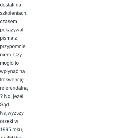
dostali na
szkoleniach,
czasem
pokazywali
pisma z
przypomnie
niem. Czy
mogło to
wpłynąć na
frekwencję
referendalną
? No, jeżeli
Sąd
Najwyższy
orzekł w
1995 roku,
że 450 tys.