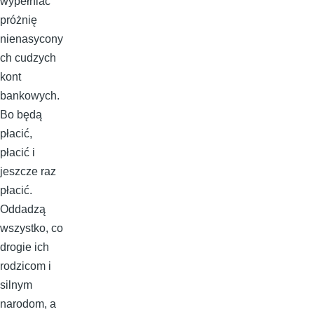
wypełniać
próżnię
nienasycony
ch cudzych
kont
bankowych.
Bo będą
płacić,
płacić i
jeszcze raz
płacić.
Oddadzą
wszystko, co
drogie ich
rodzicom i
silnym
narodom, a