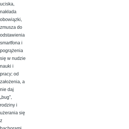
uciska,
nakłada
obowiązki,
zmusza do
odstawienia
smartfona i
pogrążenia
się w nudzie
nauki i
pracy; od
założenia, a
nie daj
„bug”,
rodziny i
użerania się
z
bachorami,