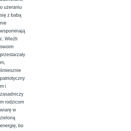
o użeraniu
się z babą
nie
wspominają
c. Wieźli
swoim
przestarzały
m,
śmiesznie
patriotyczny
m i
zasadniczy
m rodzicom
wiarę w
zieloną
energię, bo