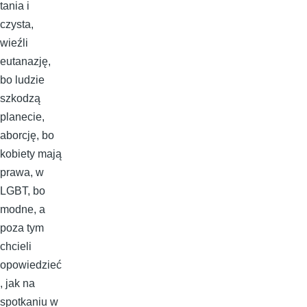
tania i
czysta,
wieźli
eutanazję,
bo ludzie
szkodzą
planecie,
aborcję, bo
kobiety mają
prawa, w
LGBT, bo
modne, a
poza tym
chcieli
opowiedzieć
, jak na
spotkaniu w