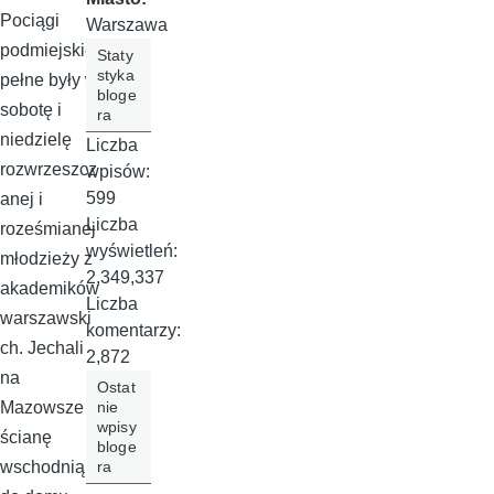
Pociągi
Warszawa
podmiejskie
Staty
styka
pełne były w
bloge
sobotę i
ra
niedzielę
Liczba
rozwrzeszcz
wpisów:
599
anej i
Liczba
roześmianej
wyświetleń:
młodzieży z
2,349,337
akademików
Liczba
warszawski
komentarzy:
ch. Jechali
2,872
na
Ostat
nie
Mazowsze i
wpisy
ścianę
bloge
ra
wschodnią