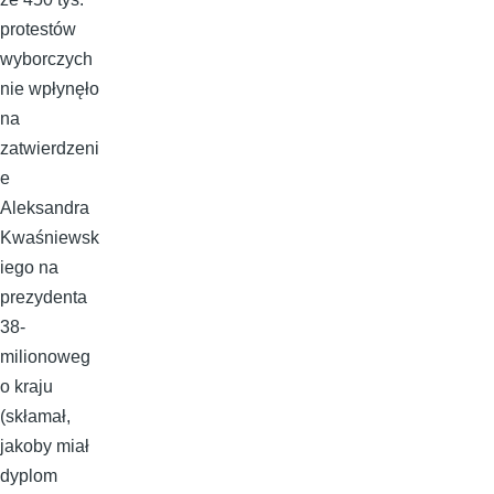
protestów
wyborczych
nie wpłynęło
na
zatwierdzeni
e
Aleksandra
Kwaśniewsk
iego na
prezydenta
38-
milionoweg
o kraju
(skłamał,
jakoby miał
dyplom