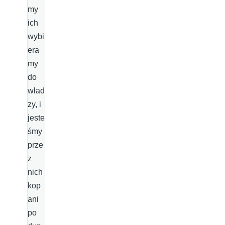
my
ich
wybi
era
my
do
wład
zy, i
jeste
śmy
prze
z
nich
kop
ani
po