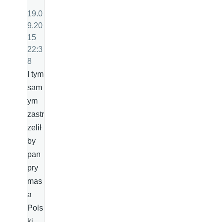
19.0
9.20
15
22:3
8
I tym
sam
ym
zastr
zelił
by
pan
pry
mas
a
Pols
ki