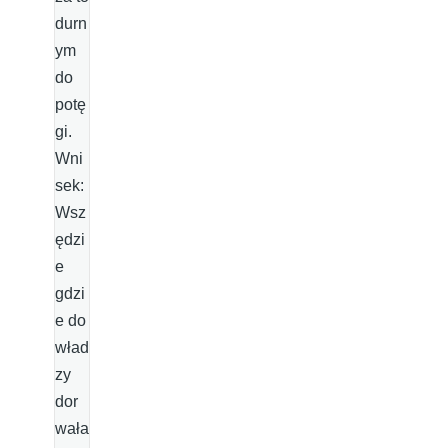
durn
ym
do
potę
gi.
Wni
sek:
Wsz
ędzi
e
gdzi
e do
wład
zy
dor
wała