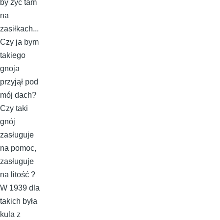
by żyć tam
na
zasiłkach...
Czy ja bym
takiego
gnoja
przyjął pod
mój dach?
Czy taki
gnój
zasługuje
na pomoc,
zasługuje
na litość ?
W 1939 dla
takich była
kula z