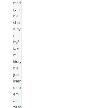
mąd
rym i
nie
chci
ałby
m
być
taki
m
który
nie
jest
ksen
ofob
em
ale
za to