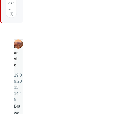
dar
a
(1)
m
ar
si
e
19.0
9.20
15
14:4
5
Bra
wo,