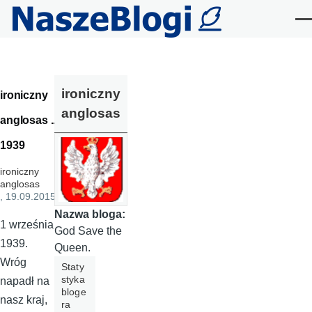
Przejdź do treści
Me
ironiczny
ironiczny
anglosas
anglosas ...
1939
ironiczny
anglosas
, 19.09.2015
Nazwa bloga:
1 września
God Save the
1939.
Queen.
Wróg
Staty
styka
napadł na
bloge
nasz kraj,
ra