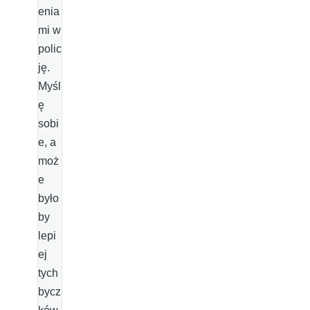
enia
mi w
polic
ję.
Myśl
ę
sobi
e, a
moż
e
było
by
lepi
ej
tych
bycz