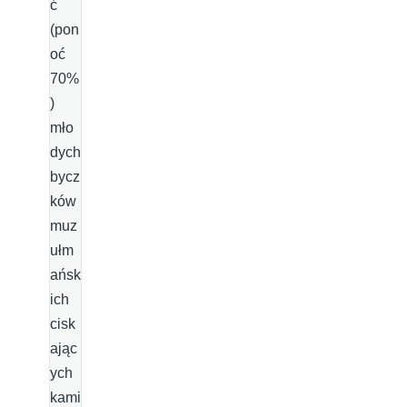
ć
(pon
oć
70%
)
mło
dych
bycz
ków
muz
ułm
ańsk
ich
cisk
ając
ych
kami