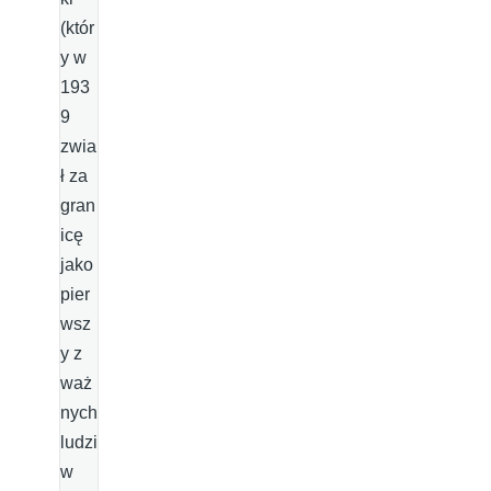
(któr
y w
193
9
zwia
ł za
gran
icę
jako
pier
wsz
y z
waż
nych
ludzi
w