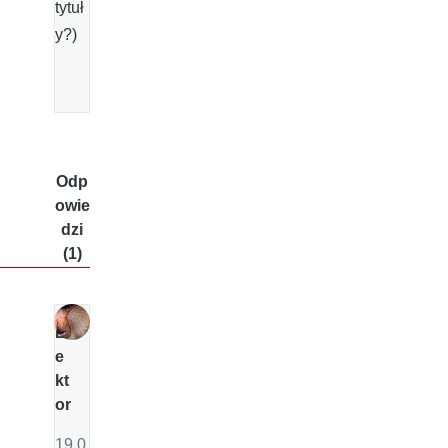
tytuł
y?)
Odp
owie
dzi
(1)
L
e
kt
or
19.0