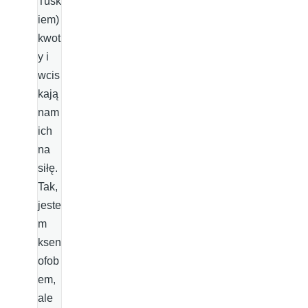
Tusk
iem)
kwot
y i
wcis
kają
nam
ich
na
siłę.
Tak,
jeste
m
ksen
ofob
em,
ale