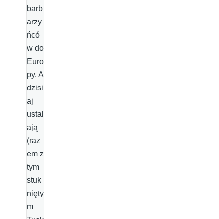
barb
arzy
ńcó
w do
Euro
py. A
dzisi
aj
ustal
ają
(raz
em z
tym
stuk
nięty
m