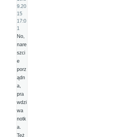
9.20
15
17:0
1
No,
nare
szci
e
porz
ądn
a,
pra
wdzi
wa
notk
a.
Też