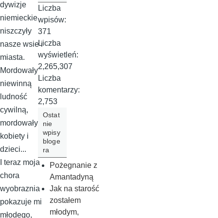
dywizje
Liczba
niemieckie
wpisów:
niszczyły
371
Liczba
nasze wsie i
wyświetleń:
miasta.
2,265,307
Mordowały
Liczba
niewinną
komentarzy:
ludność
2,753
cywilną,
Ostat
mordowały
nie
wpisy
kobiety i
bloge
dzieci...
ra
I teraz moja
Pożegnanie z
chora
Amantadyną
Jak na starość
wyobraznia
zostałem
pokazuje mi
młodym,
młodego,