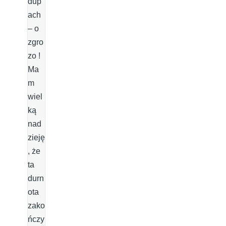
dup
ach
– o
zgro
zo !
Ma
m
wiel
ką
nad
zieję
, że
ta
durn
ota
zako
ńczy