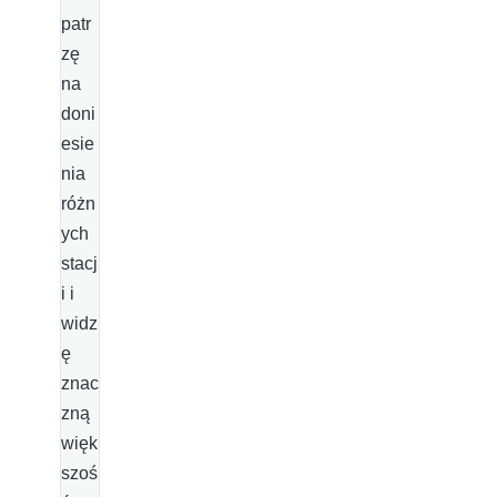
patr
zę
na
doni
esie
nia
różn
ych
stacj
i i
widz
ę
znac
zną
więk
szoś