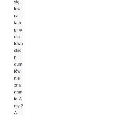
się
lewi
ca,
tam
głup
ota
lewa
ckic
h
durn
iów
nie
zna
gran
ic. A
my ?
A