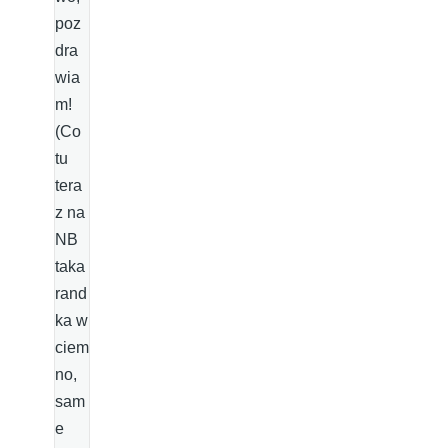
poz
dra
wia
m!
(Co
tu
tera
z na
NB
taka
rand
ka w
ciem
no,
sam
e