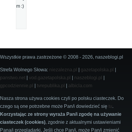
m :)
Wszystkie prawa zastrzeżone © 2008 - 2026, naszeblogi.pl
Strefa Wolnego Słowa:
niezalezna.pl
|
gazetapolska.pl
|
panstwo.net
|
vod.gazetapolska.pl
|
naszeblogi.pl
|
gpcodziennie.pl
|
tvrepublika.pl
|
albicla.com
Nasza strona używa cookies czyli po polsku ciasteczek. Do
czego są one potrzebne może Pan/i dowiedzieć się
tu
.
Korzystając ze strony wyraża Pan/i zgodę na używanie
ciasteczek (cookies)
, zgodnie z aktualnymi ustawieniami
Pana/i przeglądarki. Jeśli chce Pan/i, może Pan/i zmienić