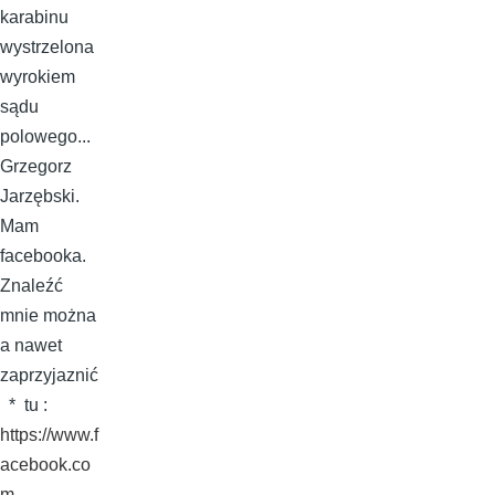
karabinu
wystrzelona
wyrokiem
sądu
polowego...
Grzegorz
Jarzębski.
Mam
facebooka.
Znaleźć
mnie można
a nawet
zaprzyjaznić
* tu :
https://www.f
acebook.co
m…