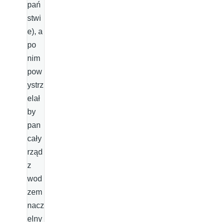
pań
stwi
e), a
po
nim
pow
ystrz
elał
by
pan
cały
rząd
z
wod
zem
nacz
elny