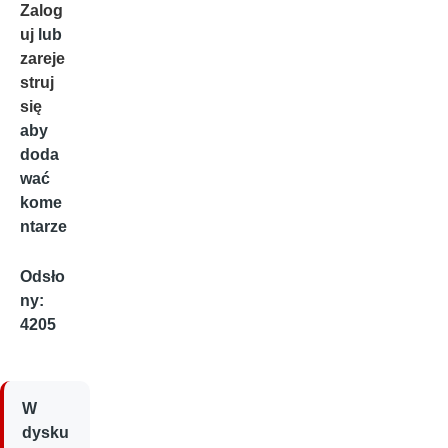
Zalog
uj
lub
zareje
struj
się
aby
doda
wać
kome
ntarze
Odsło
ny:
4205
W
dysku