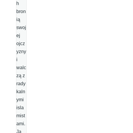
h
bron
ią
swoj
ej
ojcz
yzny
i
walc
zą z
rady
kaln
ymi
isla
mist
ami.
Ja