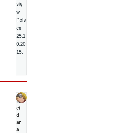
się
w
Pols
ce
25.1
0.20
15.
D
ei
d
ar
a