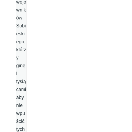
wojo
wnik
ów
Sobi
eski
ego,
którz
y
ginę
li
tysią
cami
aby
nie
wpu
ścić
tych