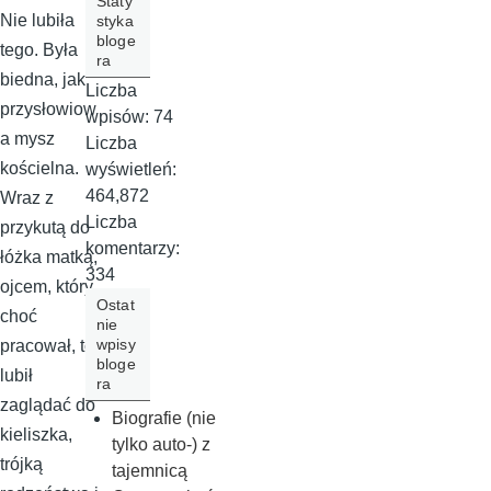
Staty
Nie lubiła
styka
bloge
tego. Była
ra
biedna, jak
Liczba
przysłowiow
wpisów:
74
a mysz
Liczba
kościelna.
wyświetleń:
464,872
Wraz z
Liczba
przykutą do
komentarzy:
łóżka matką,
334
ojcem, który
Ostat
choć
nie
wpisy
pracował, to
bloge
lubił
ra
zaglądać do
Biografie (nie
kieliszka,
tylko auto-) z
trójką
tajemnicą