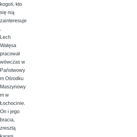
kogoś, kto
się nią
zainteresuje
.
Lech
Wałęsa
pracował
wówczas w
Państwowy
m Ośrodku
Maszynowy
m w
Łochocinie.
On i jego
bracia,
zresztą
karani