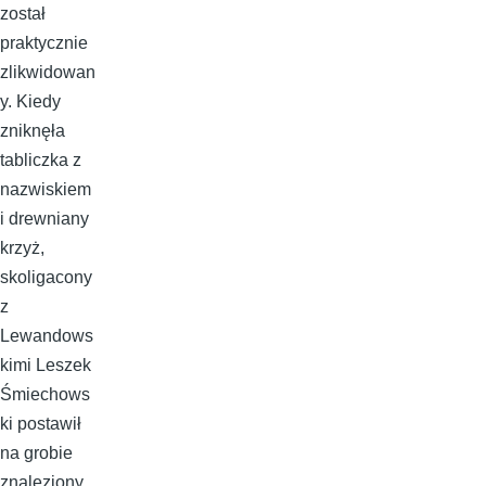
został
praktycznie
zlikwidowan
y. Kiedy
zniknęła
tabliczka z
nazwiskiem
i drewniany
krzyż,
skoligacony
z
Lewandows
kimi Leszek
Śmiechows
ki postawił
na grobie
znaleziony