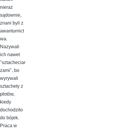
nieraz
sądownie,
znani byli z
awanturnict
wa.
Nazywali
ich nawet
"sztacheciar
zami", bo
wyrywali
sztachety z
płotów,
kiedy
dochodziło
do bójek.
Praca w