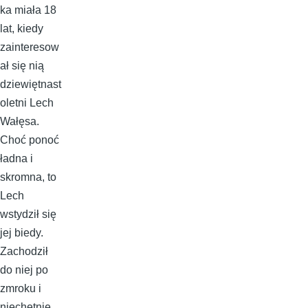
ka miała 18
lat, kiedy
zainteresow
ał się nią
dziewiętnast
oletni Lech
Wałęsa.
Choć ponoć
ładna i
skromna, to
Lech
wstydził się
jej biedy.
Zachodził
do niej po
zmroku i
niechętnie