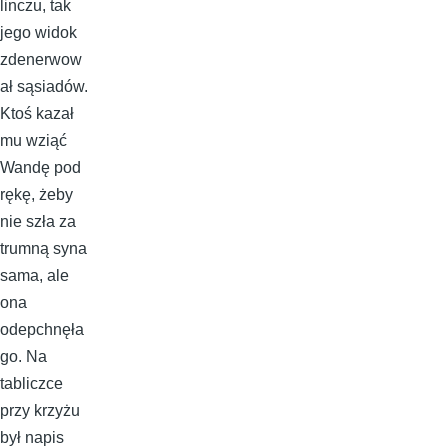
linczu, tak
jego widok
zdenerwow
ał sąsiadów.
Ktoś kazał
mu wziąć
Wandę pod
rękę, żeby
nie szła za
trumną syna
sama, ale
ona
odepchnęła
go. Na
tabliczce
przy krzyżu
był napis