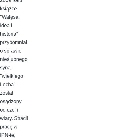
2009 roku
książce
"Wałęsa.
Idea i
historia"
przypomniał
o sprawie
nieślubnego
syna
"wielkiego
Lecha"
został
osądzony
od czci i
wiary. Stracił
pracę w
IPN-ie,