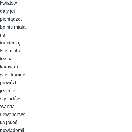
kwiatów
dały jej
pieniądze,
bo nie miała
na
trumienkę.
Nie miała
też na
karawan,
więc trumnę
powiózł
jeden z
sąsiadów.
Wanda
Lewandows
ka jakoś
powiadomił