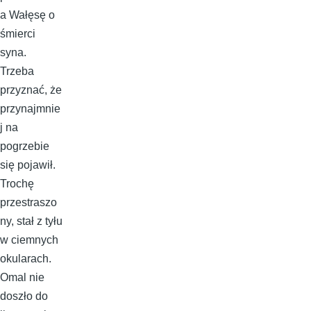
a Wałęsę o
śmierci
syna.
Trzeba
przyznać, że
przynajmnie
j na
pogrzebie
się pojawił.
Trochę
przestraszo
ny, stał z tyłu
w ciemnych
okularach.
Omal nie
doszło do