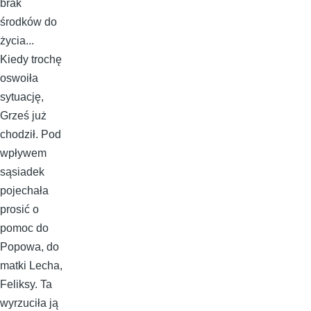
brak
środków do
życia...
Kiedy trochę
oswoiła
sytuację,
Grześ już
chodził. Pod
wpływem
sąsiadek
pojechała
prosić o
pomoc do
Popowa, do
matki Lecha,
Feliksy. Ta
wyrzuciła ją