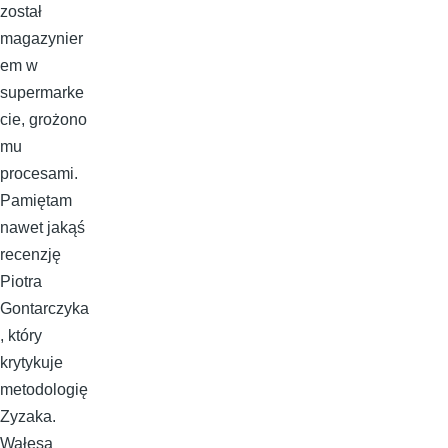
został
magazynier
em w
supermarke
cie, grożono
mu
procesami.
Pamiętam
nawet jakąś
recenzję
Piotra
Gontarczyka
, który
krytykuje
metodologię
Zyzaka.
Wałęsa