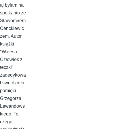
aj byłam na
spotkaniu ze
Sławomirem
Cenckiewic
zem. Autor
książki
"Wałęsa.
Człowiek z
teczki"
zadedykowa
ł swe dzieło
pamięci
Grzegorza
Lewandows
kiego. To,
czego