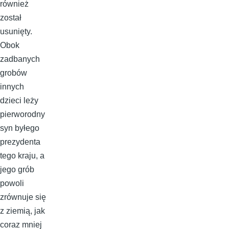
również
został
usunięty.
Obok
zadbanych
grobów
innych
dzieci leży
pierworodny
syn byłego
prezydenta
tego kraju, a
jego grób
powoli
zrównuje się
z ziemią, jak
coraz mniej