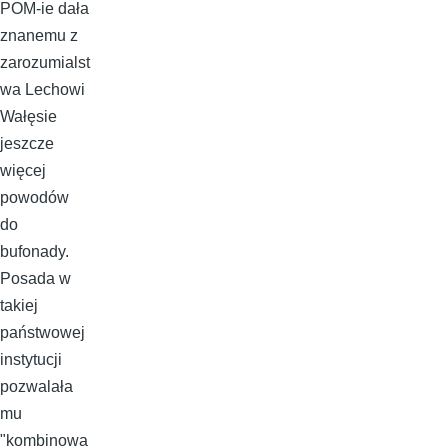
POM-ie dała
znanemu z
zarozumialst
wa Lechowi
Wałęsie
jeszcze
więcej
powodów
do
bufonady.
Posada w
takiej
państwowej
instytucji
pozwalała
mu
"kombinowa