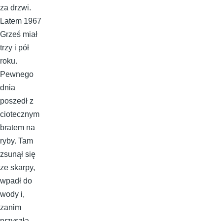
za drzwi.
Latem 1967
Grześ miał
trzy i pół
roku.
Pewnego
dnia
poszedł z
ciotecznym
bratem na
ryby. Tam
zsunął się
ze skarpy,
wpadł do
wody i,
zanim
przyszła