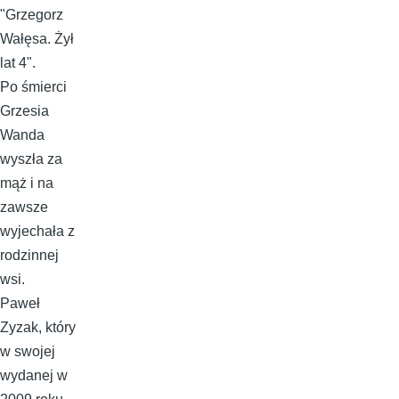
"Grzegorz
Wałęsa. Żył
lat 4".
Po śmierci
Grzesia
Wanda
wyszła za
mąż i na
zawsze
wyjechała z
rodzinnej
wsi.
Paweł
Zyzak, który
w swojej
wydanej w