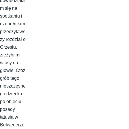
dowiedziała
m się na
spotkaniu i
uzupełniłam
przeczytaws
zy rozdział o
Grzesiu,
zjeżyło mi
wlosy na
głowie. Otóż
grób tego
nieszczęsne
go dziecka
po objęciu
posady
tatusia w
Belwederze,