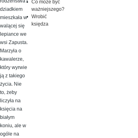
rodzeństwa i
Co moze być
ważniejszego?
dziadkiem
Wrobić
mieszkała w
księdza
walącej się
lepiance we
wsi Zapusta.
Marzyła o
kawalerze,
który wyrwie
ją z takiego
życia. Nie
to, żeby
liczyła na
księcia na
białym
koniu, ale w
ogóle na