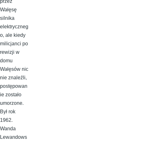
przez
Wałęsę
silnika
elektryczneg
o, ale kiedy
milicjanci po
rewizji w
domu
Wałęsów nic
nie znaleźli,
postępowan
ie zostało
umorzone.
Był rok
1962.
Wanda
Lewandows