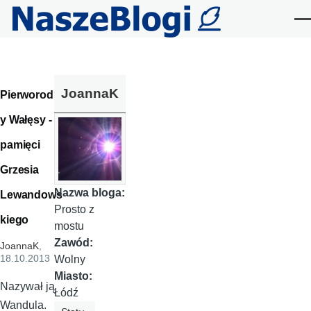
Przejdź do treści
Me
JoannaK
Pierworodn
y Wałęsy -
pamięci
Grzesia
Nazwa bloga:
Lewandows
Prosto z
kiego
mostu
Zawód:
JoannaK
,
18.10.2013
Wolny
Miasto:
Nazywał ją
Łódź
Wandula.