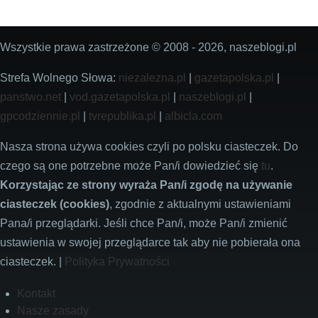
Wszystkie prawa zastrzeżone © 2008 - 2026, naszeblogi.pl
Strefa Wolnego Słowa:
niezalezna.pl
|
gazetapolska.pl
|
panstwo.net
|
vod.gazetapolska.pl
|
naszeblogi.pl
|
gpcodziennie.pl
|
tvrepublika.pl
|
albicla.com
Nasza strona używa cookies czyli po polsku ciasteczek. Do
czego są one potrzebne może Pan/i dowiedzieć się
tu
.
Korzystając ze strony wyraża Pan/i zgodę na używanie
ciasteczek (cookies)
, zgodnie z aktualnymi ustawieniami
Pana/i przeglądarki. Jeśli chce Pan/i, może Pan/i zmienić
ustawienia w swojej przeglądarce tak aby nie pobierała ona
ciasteczek. |
Polityka Prywatności
Footer
Kontakt
Nasze zasady