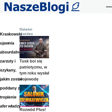
Przejdź do treści
Me
Ostatni
e wideo
Kraskowski
ujawnia
absurdalne
Tusk boi się
zarzuty i
patriotyzmu, w
szykany,
tym roku wysłał
wojewodę
jakim został
poddany za
tropienie
afer władzy
Rozwód Plus!