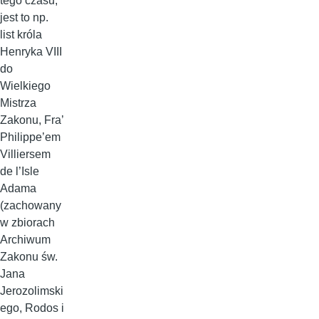
tego czasu,
jest to np.
list króla
Henryka VIII
do
Wielkiego
Mistrza
Zakonu, Fra’
Philippe’em
Villiersem
de l’Isle
Adama
(zachowany
w zbiorach
Archiwum
Zakonu św.
Jana
Jerozolimski
ego, Rodos i