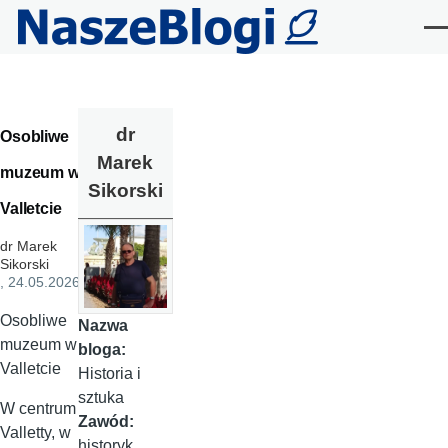
Przejdź do treści
Me
dr
Osobliwe
Marek
muzeum w
Sikorski
Valletcie
dr Marek
Sikorski
, 24.05.2026
Osobliwe
Nazwa
muzeum w
bloga:
Valletcie
Historia i
sztuka
W centrum
Zawód:
Valletty, w
historyk