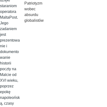
dzięki
Patriotyzm
staraniom
wobec
operatora
absurdu
MaltaPost.
globalistów
Jego
zadaniem
jest
prezentowa
nie i
dokumento
wanie
historii
poczty na
Malcie od
XVI wieku,
poprzez
epokę
napoleońsk
ą, czasy