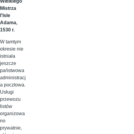
Wielkiego
Mistrza
l'Isle
Adama,
1530 r.
W tamtym
okresie nie
istniała
jeszcze
państwowa
administracj
a pocztowa.
Usługi
przewozu
listów
organizowa
no
prywatnie,