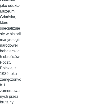
jako oddział
Muzeum
Gdańska,
które
specjalizuje
się w historii
martyrologii
narodowej
bohaterskic
h obrońców
Poczty
Polskiej z
1939 roku
zamęczonyc
h i
zamordowa
nych przez
brutalny