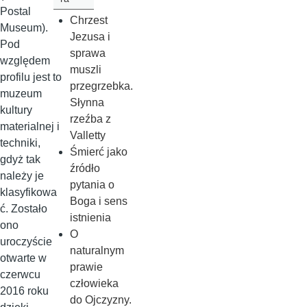
Postal
Chrzest
Museum).
Jezusa i
Pod
sprawa
względem
muszli
profilu jest to
przegrzebka.
muzeum
Słynna
kultury
rzeźba z
materialnej i
Valletty
techniki,
Śmierć jako
gdyż tak
źródło
należy je
pytania o
klasyfikowa
Boga i sens
ć. Zostało
istnienia
ono
O
uroczyście
naturalnym
otwarte w
prawie
czerwcu
człowieka
2016 roku
do Ojczyzny.