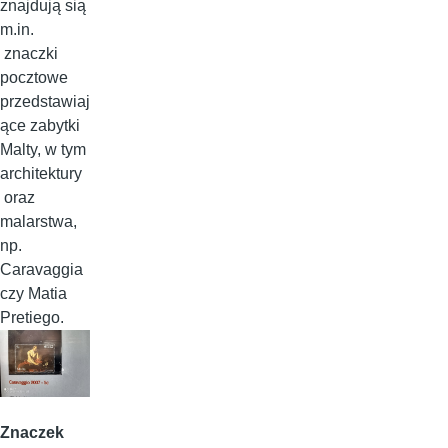
znajdują sią
m.in.
znaczki
pocztowe
przedstawiaj
ące zabytki
Malty, w tym
architektury
oraz
malarstwa,
np.
Caravaggia
czy Matia
Pretiego.
Znaczek