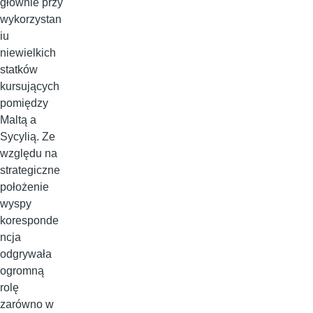
głównie przy
wykorzystan
iu
niewielkich
statków
kursujących
pomiędzy
Maltą a
Sycylią. Ze
względu na
strategiczne
położenie
wyspy
koresponde
ncja
odgrywała
ogromną
rolę
zarówno w