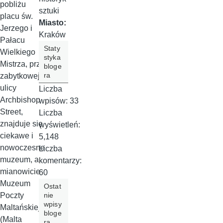
pobliżu
sztuki
placu św.
Miasto:
Jerzego i
Kraków
Pałacu
Staty
Wielkiego
styka
Mistrza, przy
bloge
ra
zabytkowej
ulicy
Liczba
Archbishop
wpisów:
33
Street,
Liczba
znajduje się
wyświetleń:
ciekawe i
5,148
nowoczesne
Liczba
muzeum, a
komentarzy:
mianowicie
60
Muzeum
Ostat
nie
Poczty
wpisy
Maltańskiej
bloge
(Malta
ra