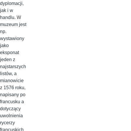
dyplomacji,
jak i w
handlu. W
muzeum jest
np.
wystawiony
jako
eksponat
jeden z
najstarszych
listów, a
mianowicie
z 1576 roku,
napisany po
francusku a
dotyczący
uwolnienia
rycerzy
francuskich