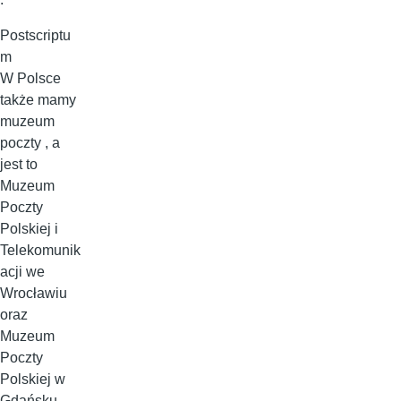
Postscriptu
m
W Polsce
także mamy
muzeum
poczty , a
jest to
Muzeum
Poczty
Polskiej i
Telekomunik
acji we
Wrocławiu
oraz
Muzeum
Poczty
Polskiej w
Gdańsku