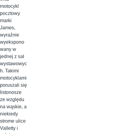
motocykl
pocztowy
marki
James,
wyraźnie
wyekspono
wany w
jednej z sal
wystawowyc
h. Takimi
motocyklami
poruszali się
listonosze
ze względu
na wąskie, a
niekiedy
strome ulice
Valletty i