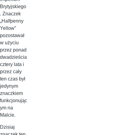
Brytyjskiego
. Znaczek
„Halfpenny
Yellow”
pozostawał
w użyciu
przez ponad
dwadzieścia
cztery lata i
przez cały
ten czas był
jedynym
znaczkiem
funkcjonując
ym na
Malcie.
Dzisiaj
znaczek ten