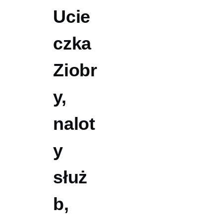
Ucie
czka
Ziobr
y,
nalot
y
służ
b,