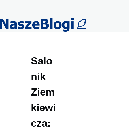
Przejdź do treści
Salo
nik
Ziem
kiewi
cza: