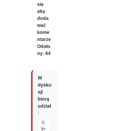
się
aby
doda
wać
kome
ntarze
Odsło
ny: 64
W
dysku
sji
biorą
udział
:
🥇
Ijo