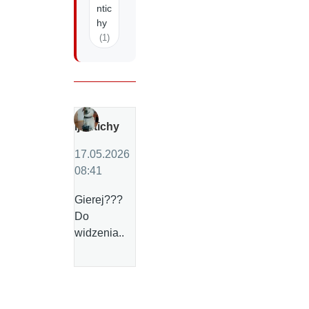
ntic
hy
(1)
Ijontichy
17.05.2026
08:41
Gierej???
Do
widzenia..