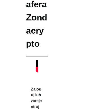
afera
Zond
acry
pto
Zalog
uj
lub
zareje
struj