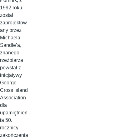
Pomnik, z
1992 roku,
został
zaprojektow
any przez
Michaela
Sandle’a,
znanego
rzeźbiarza i
powstał z
inicjatywy
George
Cross Island
Association
dla
upamiętnien
ia 50.
rocznicy
zakończenia