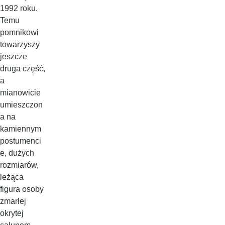
1992 roku.
Temu
pomnikowi
towarzyszy
jeszcze
druga część,
a
mianowicie
umieszczon
a na
kamiennym
postumenci
e, dużych
rozmiarów,
leżąca
figura osoby
zmarłej
okrytej