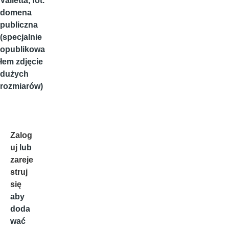
Valletta, fot.
domena
publiczna
(specjalnie
opublikowa
łem zdjęcie
dużych
rozmiarów)
Zalog
uj
lub
zareje
struj
się
aby
doda
wać