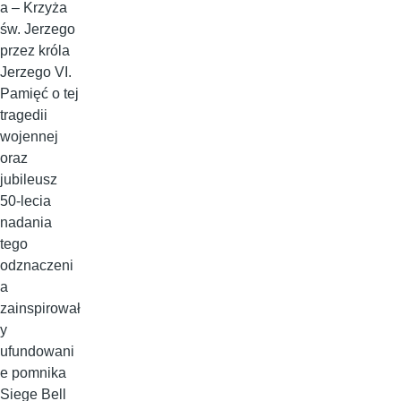
a – Krzyża
św. Jerzego
przez króla
Jerzego VI.
Pamięć o tej
tragedii
wojennej
oraz
jubileusz
50-lecia
nadania
tego
odznaczeni
a
zainspirował
y
ufundowani
e pomnika
Siege Bell