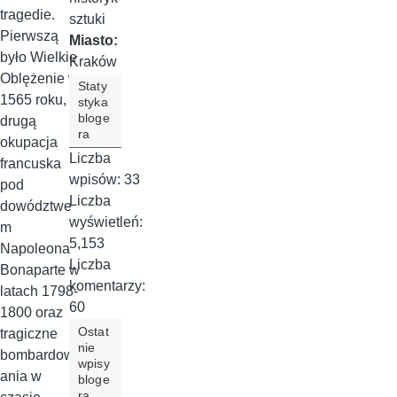
tragedie.
sztuki
Pierwszą
Miasto:
było Wielkie
Kraków
Oblężenie w
Staty
1565 roku,
styka
bloge
drugą
ra
okupacja
Liczba
francuska
wpisów:
33
pod
Liczba
dowództwe
wyświetleń:
m
5,153
Napoleona
Liczba
Bonaparte w
komentarzy:
latach 1798-
60
1800 oraz
Ostat
tragiczne
nie
bombardow
wpisy
ania w
bloge
ra