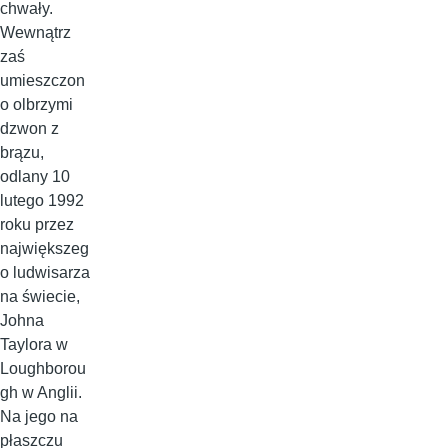
chwały.
Wewnątrz
zaś
umieszczon
o olbrzymi
dzwon z
brązu,
odlany 10
lutego 1992
roku przez
największeg
o ludwisarza
na świecie,
Johna
Taylora w
Loughborou
gh w Anglii.
Na jego na
płaszczu