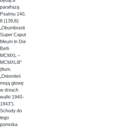
będąca
parafrazą
Psalmu 140,
8 (139,8):
„Obumbrasti
Super Caput
Meum In Die
Belli
MCMXL –
MCMXLIII”
(tłum.
„Osłoniłeś
moją głowę
w dniach
walki 1940-
1943”).
Schody do
tego
pomnika