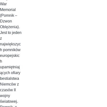
War
Memorial
(Pomnik –
Dzwon
Oblężenia).
Jest to jeden
z
największyc
h pomników
europejskic
h
upamiętniaj
ących ofiary
bestialstwa
Niemców z
czasów II
wojny
światowej.