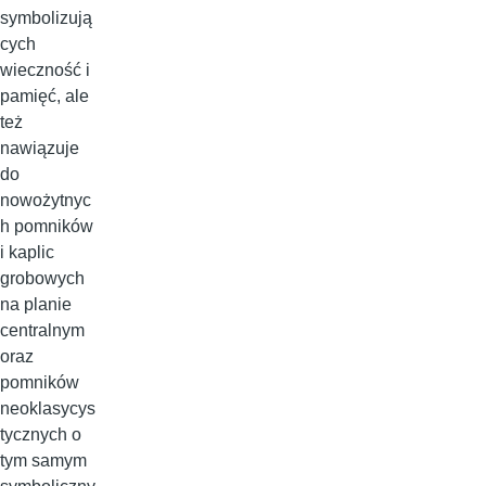
symbolizują
cych
wieczność i
pamięć, ale
też
nawiązuje
do
nowożytnyc
h pomników
i kaplic
grobowych
na planie
centralnym
oraz
pomników
neoklasycys
tycznych o
tym samym