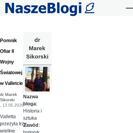
Przejdź do treści
Me
dr
Pomnik
Marek
Ofiar II
Sikorski
Wojny
Światowej
w Valletcie
dr Marek
Nazwa
Sikorski
bloga:
, 13.05.2026
Historia i
Valletta
sztuka
przeżyła trzy
Zawód:
wielkie
historyk