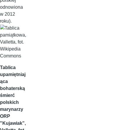
polskiej
odnowiona
w 2012
roku).
Tablica
upamiętniaj
ąca
bohaterską
śmierć
polskich
marynarzy
ORP
"Kujawiak",