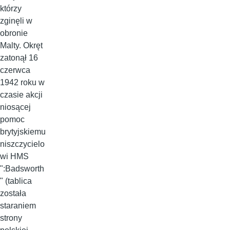
którzy
zginęli w
obronie
Malty. Okręt
zatonął 16
czerwca
1942 roku w
czasie akcji
niosącej
pomoc
brytyjskiemu
niszczycielo
wi HMS
":Badsworth
" (tablica
została
staraniem
strony