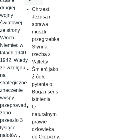
czasie
drugiej
Chrzest
wojny
Jezusa i
światowej
sprawa
ze strony
muszli
Włoch i
przegrzebka.
Niemiec w
Słynna
latach 1940-
rzeźba z
1942. Wtedy
Valletty
ze względu
Śmierć jako
na
źródło
strategiczne
pytania o
znaczenie
Boga i sens
wyspy
istnienia
przeprowad
O
zono
naturalnym
przeszło 3
prawie
tysiące
człowieka
nalotów ,
do Ojczyzny.