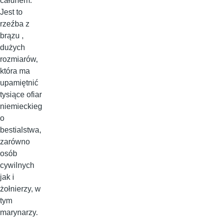
całunem.
Jest to
rzeźba z
brązu ,
dużych
rozmiarów,
która ma
upamiętnić
tysiące ofiar
niemieckieg
o
bestialstwa,
zarówno
osób
cywilnych
jak i
żołnierzy, w
tym
marynarzy.