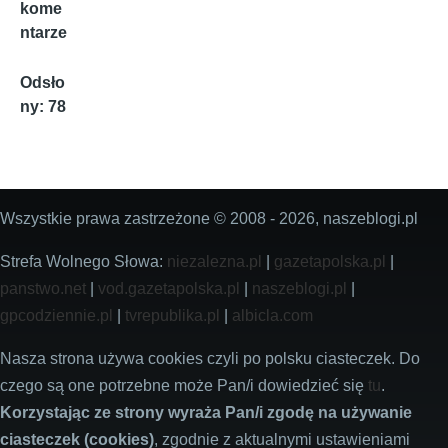
kome
ntarze
Odsło
ny: 78
Wszystkie prawa zastrzeżone © 2008 - 2026, naszeblogi.pl
Strefa Wolnego Słowa:
niezalezna.pl
|
gazetapolska.pl
|
panstwo.net
|
vod.gazetapolska.pl
|
naszeblogi.pl
|
gpcodziennie.pl
|
tvrepublika.pl
|
albicla.com
Nasza strona używa cookies czyli po polsku ciasteczek. Do
czego są one potrzebne może Pan/i dowiedzieć się
tu
.
Korzystając ze strony wyraża Pan/i zgodę na używanie
ciasteczek (cookies)
, zgodnie z aktualnymi ustawieniami