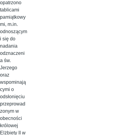
opatrzono
tablicami
pamiątkowy
mi, m.in.
odnoszącym
i się do
nadania
odznaczeni
a św.
Jerzego
oraz
wspominają
cymi o
odsłonięciu
przeprowad
zonym w
obecności
królowej
Elżbiety II w