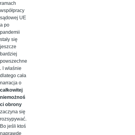
ramach
współpracy
sądowej UE
a po
pandemii
stały się
jeszcze
bardziej
powszechne
. I właśnie
dlatego cała
narracja o
całkowitej
niemożnoś
ci obrony
zaczyna się
rozsypywać.
Bo jeśli ktoś
naprawdę