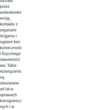
udziału
przez
wideokonfer
encję,
kontaktu z
organami
ścigania i
sądami bez
koniecznośc
i fizycznego
stawiennict
wa. Takie
rozwiązania
są
stosowane
od lat w
sprawach
transgranicz
nych i w