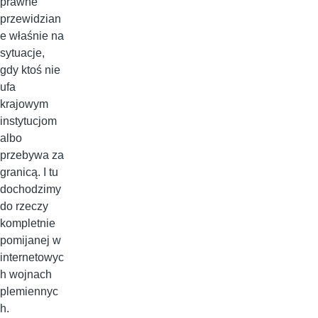
prawne
przewidzian
e właśnie na
sytuacje,
gdy ktoś nie
ufa
krajowym
instytucjom
albo
przebywa za
granicą. I tu
dochodzimy
do rzeczy
kompletnie
pomijanej w
internetowyc
h wojnach
plemiennyc
h.