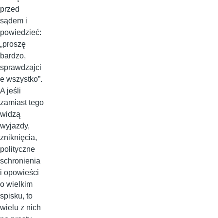
przed
sądem i
powiedzieć:
„proszę
bardzo,
sprawdzajci
e wszystko”.
A jeśli
zamiast tego
widzą
wyjazdy,
zniknięcia,
polityczne
schronienia
i opowieści
o wielkim
spisku, to
wielu z nich