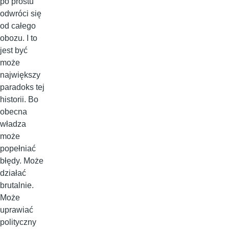
po prostu
odwróci się
od całego
obozu. I to
jest być
może
największy
paradoks tej
historii. Bo
obecna
władza
może
popełniać
błędy. Może
działać
brutalnie.
Może
uprawiać
polityczny