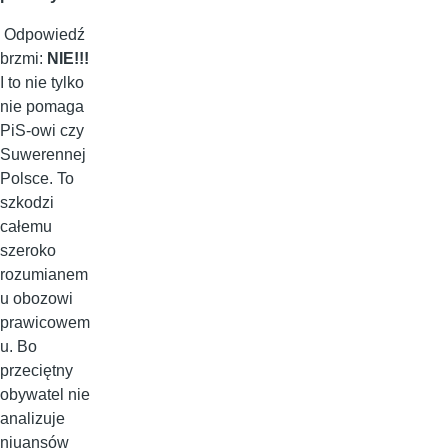
Odpowiedź
brzmi:
NIE!!!
I to nie tylko
nie pomaga
PiS-owi czy
Suwerennej
Polsce. To
szkodzi
całemu
szeroko
rozumianem
u obozowi
prawicowem
u. Bo
przeciętny
obywatel nie
analizuje
niuansów