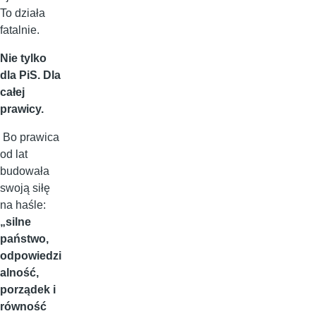
To działa
fatalnie.
Nie tylko
dla PiS. Dla
całej
prawicy.
Bo prawica
od lat
budowała
swoją siłę
na haśle:
„silne
państwo,
odpowiedzi
alność,
porządek i
równość