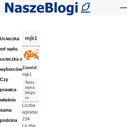
Przejdź do treści
Me
mjk1
Ucieczka
od sądu,
ucieczka od
Zawód:
wyborców.
mjk1
Czy
Staty
styka
prawica
bloge
ra
właśnie
Liczba
sama
wpisów:
234
podcina
Liczba