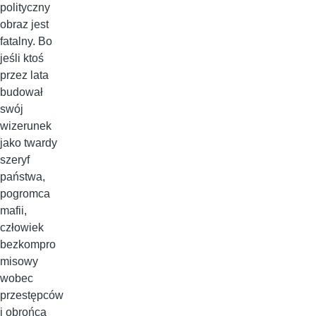
polityczny
obraz jest
fatalny. Bo
jeśli ktoś
przez lata
budował
swój
wizerunek
jako twardy
szeryf
państwa,
pogromca
mafii,
człowiek
bezkompro
misowy
wobec
przestępców
i obrońca