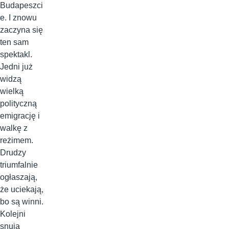
Budapeszci
e. I znowu
zaczyna się
ten sam
spektakl.
Jedni już
widzą
wielką
polityczną
emigrację i
walkę z
reżimem.
Drudzy
triumfalnie
ogłaszają,
że uciekają,
bo są winni.
Kolejni
snują