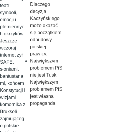
Dlaczego
teatr
decyzja
symboli,
Kaczyńskiego
emocji i
może okazać
plemiennyc
się początkiem
h okrzyków.
odbudowy
Jeszcze
polskiej
wczoraj
prawicy.
internet żył
Największym
SAFE,
problemem PiS
słoniami,
nie jest Tusk.
bantustana
Największym
mi, końcem
problemem PiS
Konstytucji i
jest własna
wizjami
propaganda.
komornika z
Brukseli
zajmująceg
o polskie