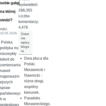
sobie gałąź
wyświetleń:
298,355
na której
Liczba
siedzi?
komentarzy:
4,476
mjk1
,
10.05.2026
Ostat
nie
Polska
wpisy
bloge
polityka ma
ra
niezwykły
Dwa płuca dla
talent do
Polski.
zamieniania
Morawiecki i
nawet
Nawrocki -
najpoważni
różne drogi,
ejszych
wspólny
spraw
kierunek.
państwowyc
Paradoks
h w
Morawieckiego.
groteskowy