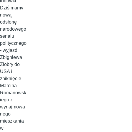
lodówki.
Dziś mamy
nową
odsłonę
narodowego
serialu
politycznego
- wyjazd
Zbigniewa
Ziobry do
USA i
zniknięcie
Marcina
Romanowsk
iego z
wynajmowa
nego
mieszkania
w