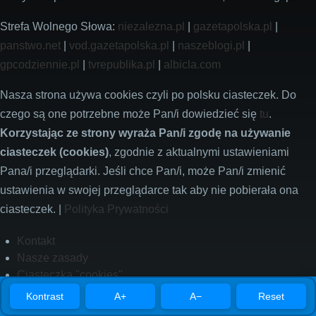
Strefa Wolnego Słowa:
niezalezna.pl
|
gazetapolska.pl
|
panstwo.net
|
vod.gazetapolska.pl
|
naszeblogi.pl
|
gpcodziennie.pl
|
tvrepublika.pl
|
albicla.com
Nasza strona używa cookies czyli po polsku ciasteczek. Do
czego są one potrzebne może Pan/i dowiedzieć się
tu
.
Korzystając ze strony wyraża Pan/i zgodę na używanie
ciasteczek (cookies)
, zgodnie z aktualnymi ustawieniami
Pana/i przeglądarki. Jeśli chce Pan/i, może Pan/i zmienić
ustawienia w swojej przeglądarce tak aby nie pobierała ona
ciasteczek. |
Polityka Prywatności
Footer
Kontakt
Nasze zasady
Ciasteczka "cookies"
Polityka prywatności
Kontrast
A+
A−
Reset