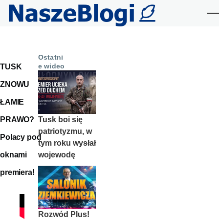
Przejdź do treści
Me
Ostatni
e wideo
TUSK
ZNOWU
ŁAMIE
Tusk boi się
PRAWO?
patriotyzmu, w
Polacy pod
tym roku wysłał
wojewodę
oknami
premiera!
Rozwód Plus!