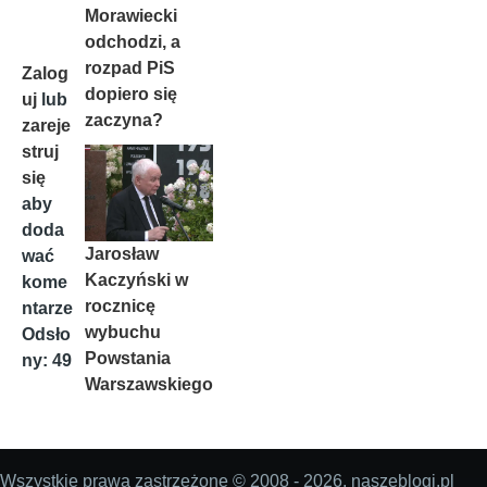
Morawiecki
odchodzi, a
rozpad PiS
Zalog
dopiero się
uj
lub
zaczyna?
zareje
struj
się
aby
doda
Jarosław
wać
Kaczyński w
kome
rocznicę
ntarze
wybuchu
Odsło
Powstania
ny: 49
Warszawskiego
Wszystkie prawa zastrzeżone © 2008 - 2026, naszeblogi.pl