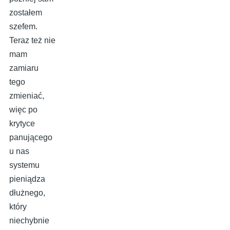
zostałem
szefem.
Teraz też nie
mam
zamiaru
tego
zmieniać,
więc po
krytyce
panującego
u nas
systemu
pieniądza
dłużnego,
który
niechybnie