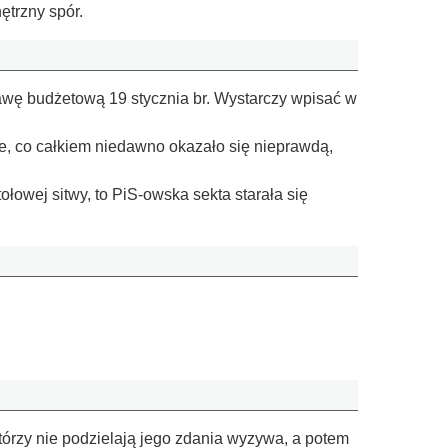
ętrzny spór.
tawę budżetową 19 stycznia br. Wystarczy wpisać w
ne, co całkiem niedawno okazało się nieprawdą,
łowej sitwy, to PiS-owska sekta starała się
którzy nie podzielają jego zdania wyzywa, a potem