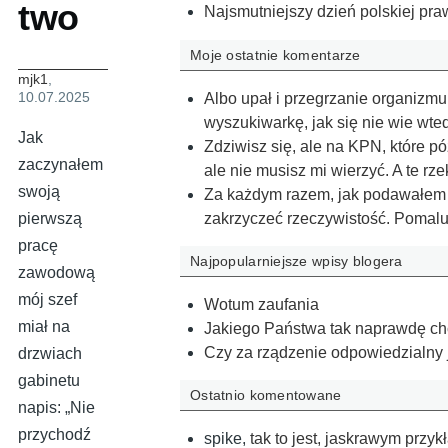
two
Najsmutniejszy dzień polskiej pra
Moje ostatnie komentarze
mjk1
,
10.07.2025
Albo upał i przegrzanie organizmu
wyszukiwarkę, jak się nie wie wte
Jak
Zdziwisz się, ale na KPN, które p
zaczynałem
ale nie musisz mi wierzyć. A te r
swoją
Za każdym razem, jak podawałem pr
zakrzyczeć rzeczywistość. Pomal
pierwszą
pracę
Najpopularniejsze wpisy blogera
zawodową
mój szef
Wotum zaufania
miał na
Jakiego Państwa tak naprawdę c
Czy za rządzenie odpowiedzialny 
drzwiach
gabinetu
Ostatnio komentowane
napis: „Nie
przychodź
spike
,
tak to jest, jaskrawym przy