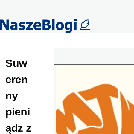
Przejdź do treści
Suw
eren
ny
pieni
ądz z