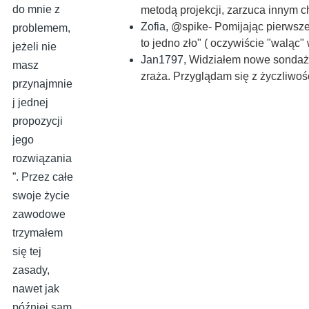
do mnie z
metodą projekcji, zarzuca innym
Zofia
,
@spike- Pomijając pierwsze 
problemem,
to jedno zło" ( oczywiście "waląc
jeżeli nie
Jan1797
,
Widziałem nowe sondaże
masz
zraża. Przyglądam się z życzliwo
przynajmnie
j jednej
propozycji
jego
rozwiązania
”. Przez całe
swoje życie
zawodowe
trzymałem
się tej
zasady,
nawet jak
później sam