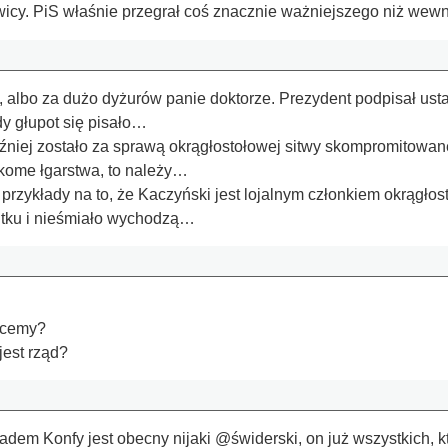
wicy. PiS właśnie przegrał coś znacznie ważniejszego niż wewn
, albo za dużo dyżurów panie doktorze. Prezydent podpisał us
dy głupot się pisało…
óźniej zostało za sprawą okrągłostołowej sitwy skompromitowa
zekome łgarstwa, to należy…
zykłady na to, że Kaczyński jest lojalnym członkiem okrągłosto
utku i nieśmiało wychodzą…
hcemy?
jest rząd?
kładem Konfy jest obecny nijaki @świderski, on już wszystkich, 