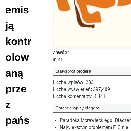
emis
ją
kontr
Zawód:
olow
mjk1
aną
Statystyka blogera
Liczba wpisów:
233
prze
Liczba wyświetleń:
297,489
Liczba komentarzy:
4,441
z
Ostatnie wpisy blogera
pańs
Paradoks Morawieckiego. Dlaczeg
Największym problemem PiS nie j