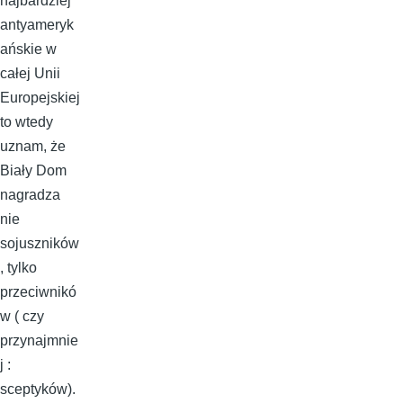
najbardziej
antyameryk
ańskie w
całej Unii
Europejskiej
to wtedy
uznam, że
Biały Dom
nagradza
nie
sojuszników
, tylko
przeciwnikó
w ( czy
przynajmnie
j :
sceptyków).