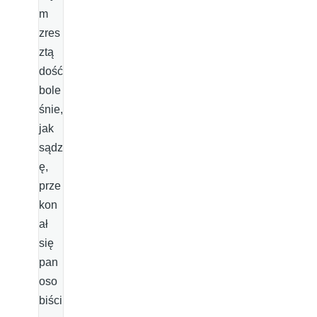
m
zres
ztą
dość
bole
śnie,
jak
sądz
ę,
prze
kon
ał
się
pan
oso
biści