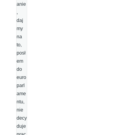
anie
,
daj
my
na
to,
posł
em
do
euro
parl
ame
ntu,
nie
decy
duje
prac