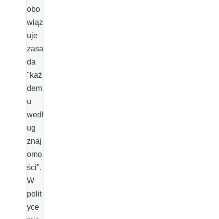
obo
wiąz
uje
zasa
da
"każ
dem
u
wedł
ug
znaj
omo
ści".
W
polit
yce