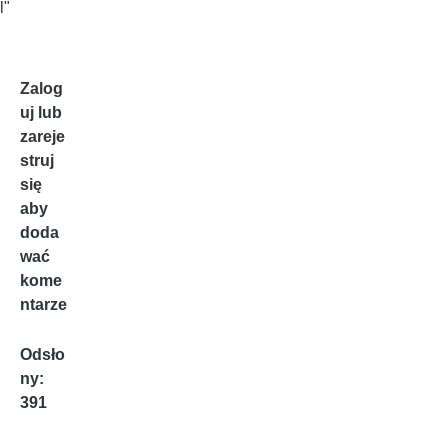
l"
Zalog
uj
lub
zareje
struj
się
aby
doda
wać
kome
ntarze
Odsło
ny:
391