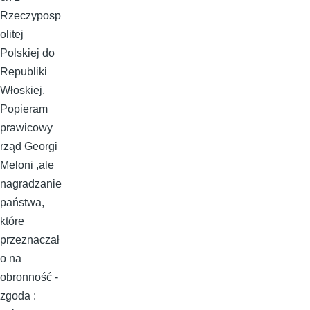
Rzeczyposp
olitej
Polskiej do
Republiki
Włoskiej.
Popieram
prawicowy
rząd Georgi
Meloni ,ale
nagradzanie
państwa,
które
przeznaczał
o na
obronność -
zgoda :