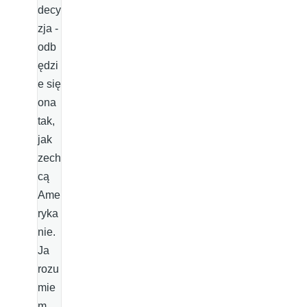
decy
zja -
odb
ędzi
e się
ona
tak,
jak
zech
cą
Ame
ryka
nie.
Ja
rozu
mie
m,