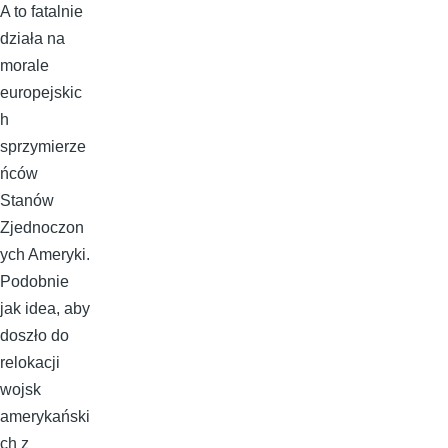
A to fatalnie
działa na
morale
europejskic
h
sprzymierze
ńców
Stanów
Zjednoczon
ych Ameryki.
Podobnie
jak idea, aby
doszło do
relokacji
wojsk
amerykański
ch z