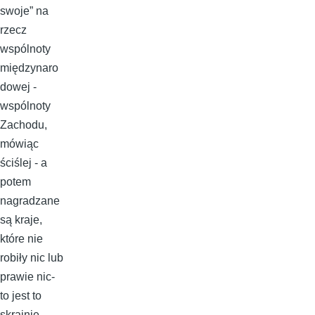
swoje” na
rzecz
wspólnoty
międzynaro
dowej -
wspólnoty
Zachodu,
mówiąc
ściślej - a
potem
nagradzane
są kraje,
które nie
robiły nic lub
prawie nic-
to jest to
skrajnie