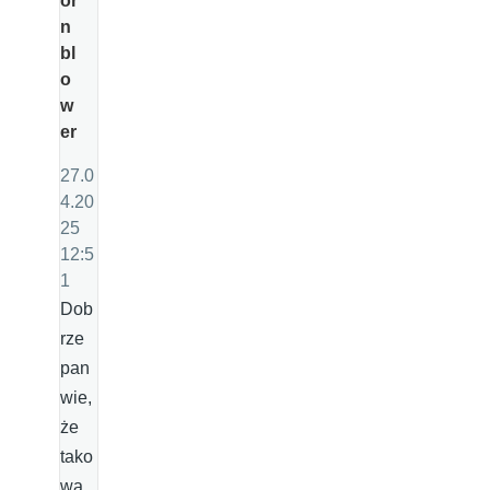
or
n
bl
o
w
er
27.0
4.20
25
12:5
1
Dob
rze
pan
wie,
że
tako
wa