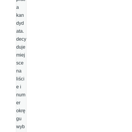
a
kan
dyd
ata.
decy
duje
miej
sce
na
liści
e i
num
er
okrę
gu
wyb