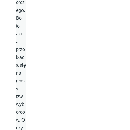
orcz
ego.
Bo
to
akur
at
prze
kład
a się
na
głos
y
tzw.
wyb
orcó
w. O
czy