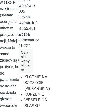
w szkole i
wpisów:
7,
na studiach
035
(system
Liczba
ocen), ale
wyświetleń:
także w
8,155,461
Liczba
pracy/korpor
komentarzy:
acji. Mniej
11,227
więcej te
Ostat
same
nie
zasady są w
wpisy
bloge
polityce, bo
ra
do
KŁÓTNIE NA
parlamentu
SZCZYCIE
dostajesz
(PIŁKARSKIM)
się dzięki
KORZENIE
głosom
WESELE NA
wyborców
ŚLĄSKU