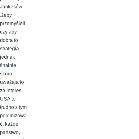
Jankesów
,żeby
przemyśleli
czy aby
dobra to
strategia-
jednak
finalnie
skoro
uważają to
za interes
USA to
trudno z tym
polemizowa
ć: każde
państwo,