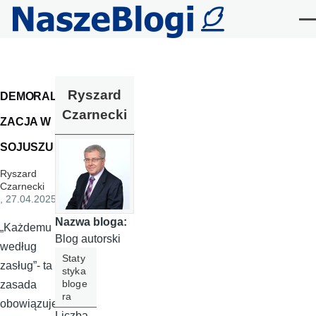
Przejdź do treści
Me
Ryszard
DEMORALI
Czarnecki
ZACJA W
SOJUSZU
Ryszard
Czarnecki
, 27.04.2025
Nazwa bloga:
„Każdemu
Blog autorski
według
Staty
zasług”- ta
styka
bloge
zasada
ra
obowiązuje
Liczba