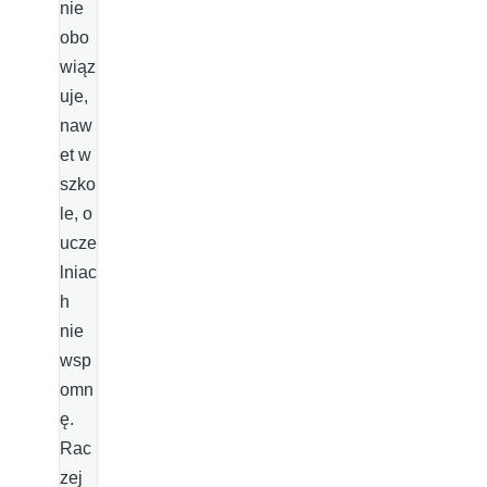
nie
obo
wiąz
uje,
naw
et w
szko
le, o
ucze
lniac
h
nie
wsp
omn
ę.
Rac
zej