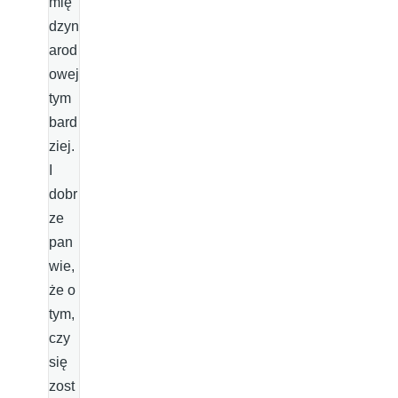
mię
dzyn
arod
owej
tym
bard
ziej.
I
dobr
ze
pan
wie,
że o
tym,
czy
się
zost