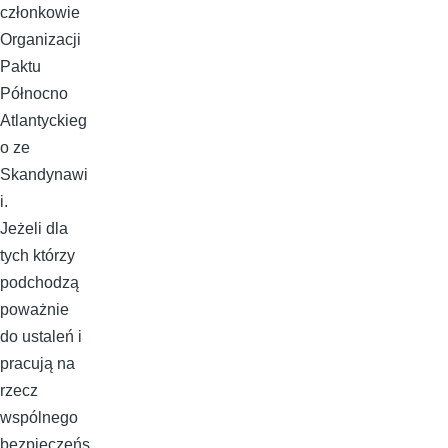
członkowie
Organizacji
Paktu
Północno
Atlantyckieg
o ze
Skandynawi
i.
Jeżeli dla
tych którzy
podchodzą
poważnie
do ustaleń i
pracują na
rzecz
wspólnego
bezpieczeńs