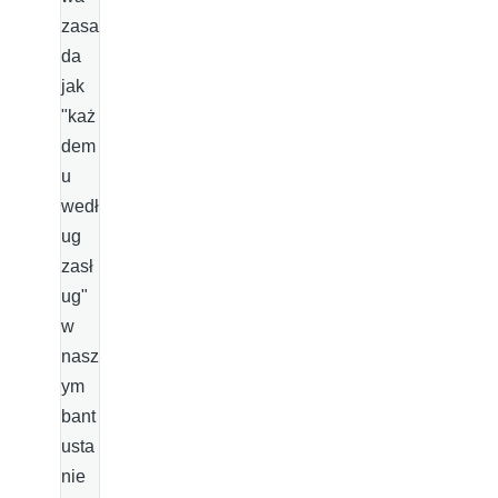
zasa
da
jak
"każ
dem
u
wedł
ug
zasł
ug"
w
nasz
ym
bant
usta
nie