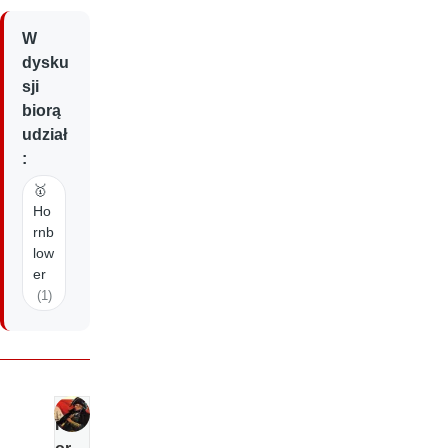
W
dysku
sji
biorą
udział
:
🥇
Ho
rnb
low
er
(1)
H