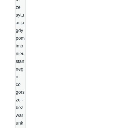
że
sytu
acja,
gdy
pom
imo
nieu
stan
neg
o i
co
gors
ze -
bez
war
unk