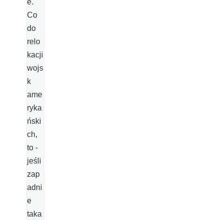
e.
Co
do
relo
kacji
wojs
k
ame
ryka
ński
ch,
to -
jeśli
zap
adni
e
taka