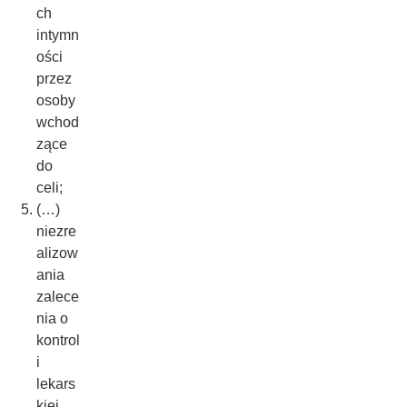
ch
intymn
ości
przez
osoby
wchod
zące
do
celi;
(…)
niezre
alizow
ania
zalece
nia o
kontrol
i
lekars
kiej