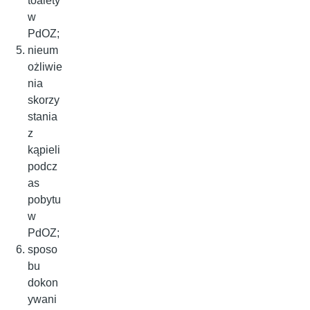
toalety
w
PdOZ;
nieum
ożliwie
nia
skorzy
stania
z
kąpieli
podcz
as
pobytu
w
PdOZ;
sposo
bu
dokon
ywani