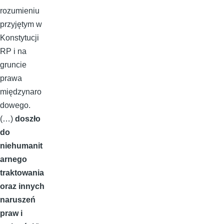
rozumieniu
przyjętym w
Konstytucji
RP i na
gruncie
prawa
międzynaro
dowego.
(…)
doszło
do
niehumanit
arnego
traktowania
oraz innych
naruszeń
praw i