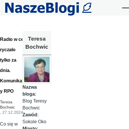
Przejdź do treści
Me
Teresa
Radio w celi
Bochwic
ryczało
tylko za
dnia.
Komunikat
Nazwa
y RPO
bloga:
Blog Teresy
Teresa
Bochwic
Bochwic
, 27.12.2024
Zawód:
Sokole Oko
Co się w
Miasto: