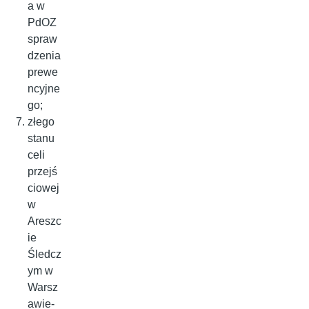
a w
PdOZ
spraw
dzenia
prewe
ncyjne
go;
złego
stanu
celi
przejś
ciowej
w
Areszc
ie
Śledcz
ym w
Warsz
awie-