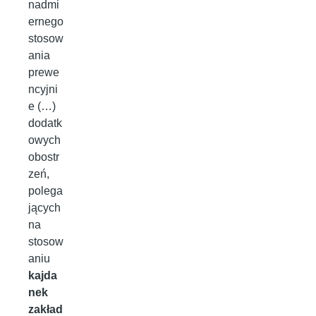
nadmi
ernego
stosow
ania
prewe
ncyjni
e (…)
dodatk
owych
obostr
zeń,
polega
jących
na
stosow
aniu
kajda
nek
zakład