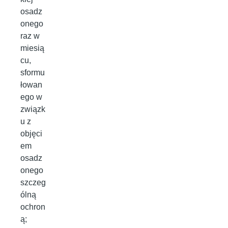
osadz
onego
raz w
miesią
cu,
sformu
łowan
ego w
związk
u z
objęci
em
osadz
onego
szczeg
ólną
ochron
ą;