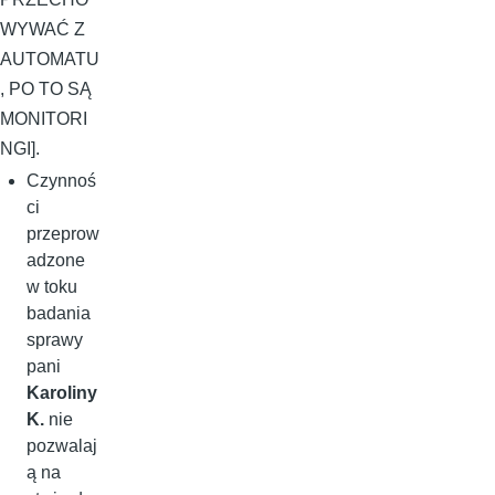
WYWAĆ Z
AUTOMATU
, PO TO SĄ
MONITORI
NGI].
Czynnoś
ci
przeprow
adzone
w toku
badania
sprawy
pani
Karoliny
K.
nie
pozwalaj
ą na