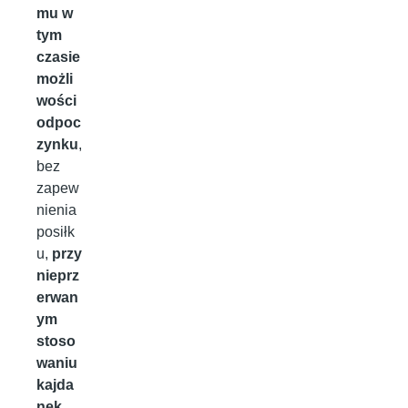
mu w
tym
czasie
możli
wości
odpoc
zynku
,
bez
zapew
nienia
posiłk
u,
przy
nieprz
erwan
ym
stoso
waniu
kajda
nek
,