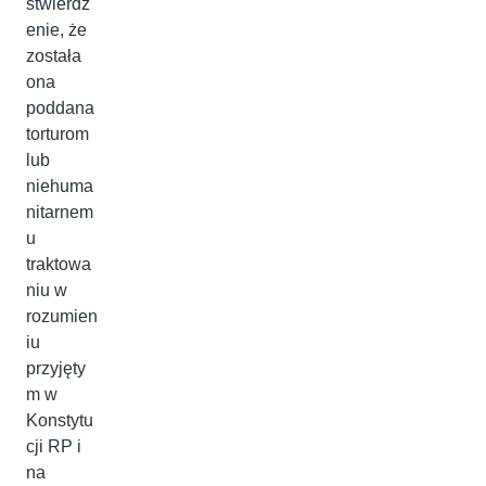
stwierdz
enie, że
została
ona
poddana
torturom
lub
niehuma
nitarnem
u
traktowa
niu w
rozumien
iu
przyjęty
m w
Konstytu
cji RP i
na