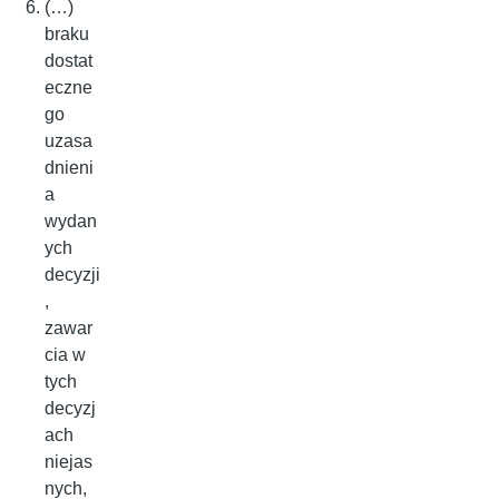
(…)
braku
dostat
eczne
go
uzasa
dnieni
a
wydan
ych
decyzji
,
zawar
cia w
tych
decyzj
ach
niejas
nych,