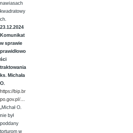
nawiasach
kwadratowy
ch.
23.12.2024
Komunikat
w sprawie
prawidłowo
ści
traktowania
ks. Michała
O.
https://bip.br
po.gov.pl/…
„Michał O.
nie był
poddany
torturom w