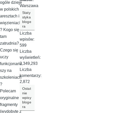
ogóle dzieje
Warszawa
w polskich
Staty
aresztach i
styka
bloge
więzieniach
ra
? Kogo się
Liczba
tam
wpisów:
zatrudnia?
599
Czego się
Liczba
uczy
wyświetleń:
2,349,293
funkcjonariu
Liczba
szy na
komentarzy:
szkoleniach
2,872
?
Ostat
Polecam
nie
wpisy
oryginalne
bloge
fragmenty
ra
(wydobyte z