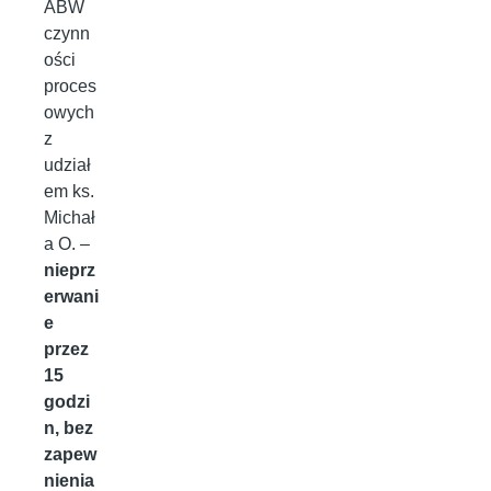
ABW
czynn
ości
proces
owych
z
udział
em ks.
Michał
a O. –
nieprz
erwani
e
przez
15
godzi
n, bez
zapew
nienia