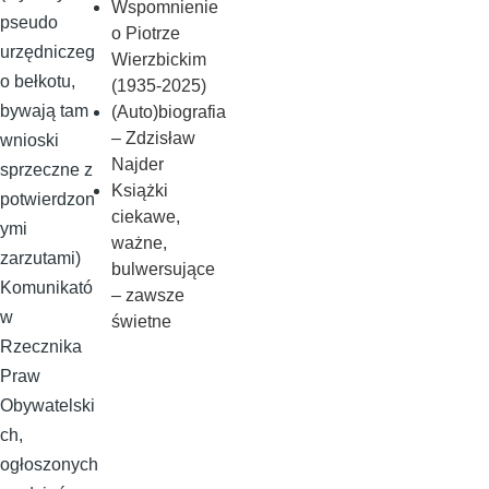
Wspomnienie
pseudo
o Piotrze
urzędniczeg
Wierzbickim
o bełkotu,
(1935-2025)
bywają tam
(Auto)biografia
– Zdzisław
wnioski
Najder
sprzeczne z
Książki
potwierdzon
ciekawe,
ymi
ważne,
zarzutami)
bulwersujące
Komunikató
– zawsze
w
świetne
Rzecznika
Praw
Obywatelski
ch,
ogłoszonych