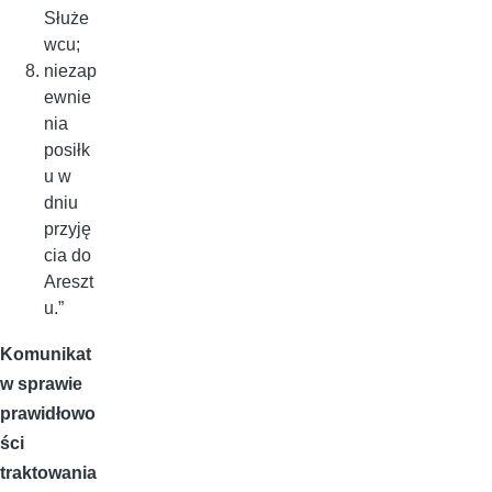
Służe
wcu;
niezap
ewnie
nia
posiłk
u w
dniu
przyję
cia do
Areszt
u.”
Komunikat
w sprawie
prawidłowo
ści
traktowania