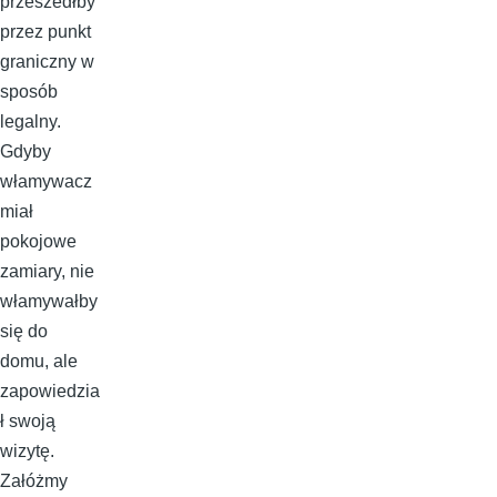
przeszedłby
przez punkt
graniczny w
sposób
legalny.
Gdyby
włamywacz
miał
pokojowe
zamiary, nie
włamywałby
się do
domu, ale
zapowiedzia
ł swoją
wizytę.
Załóżmy