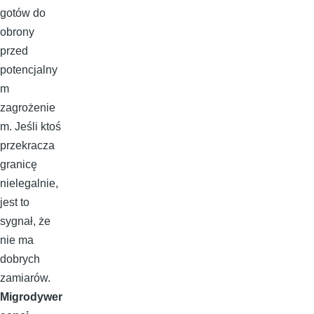
gotów do
obrony
przed
potencjalny
m
zagrożenie
m. Jeśli ktoś
przekracza
granicę
nielegalnie,
jest to
sygnał, że
nie ma
dobrych
zamiarów.
Migrodywer