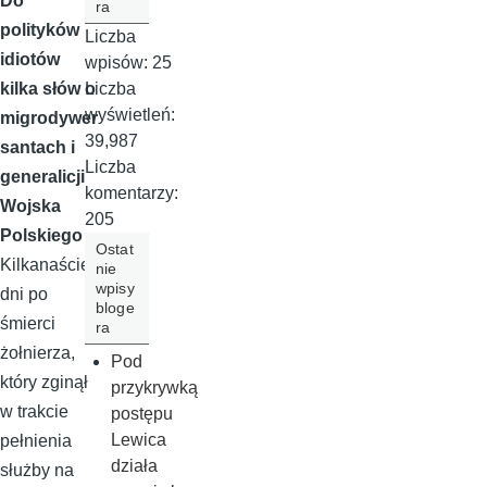
Do
ra
polityków
Liczba
idiotów
wpisów:
25
Liczba
kilka słów o
wyświetleń:
migrodywer
39,987
santach i
Liczba
generalicji
komentarzy:
Wojska
205
Polskiego
Ostat
Kilkanaście
nie
wpisy
dni po
bloge
śmierci
ra
żołnierza,
Pod
który zginął
przykrywką
w trakcie
postępu
Lewica
pełnienia
działa
służby na