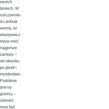
swoich
bliskich. W
rzeczywisto
ści jednak
wiemy, że
włamywacz
może mieć
najgorsze
zamiary –
od rabunku
po gwałt i
morderstwo.
Podobnie
jest na
granicy –
żołnierz
musi być