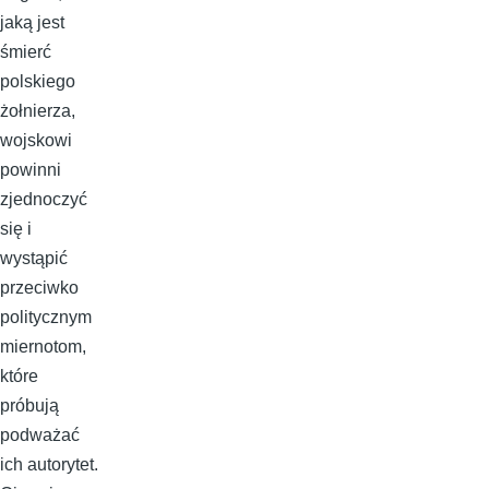
jaką jest
śmierć
polskiego
żołnierza,
wojskowi
powinni
zjednoczyć
się i
wystąpić
przeciwko
politycznym
miernotom,
które
próbują
podważać
ich autorytet.