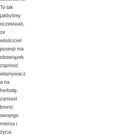
To tak
jakbyśmy
oczekiwali,
że
właściciel
posesji ma
obowiązek
zaprosić
włamywacz
a na
herbatę,
zamiast
bronić
swojego
mienia i
życia