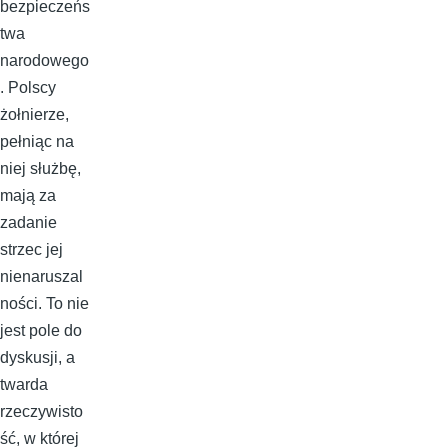
bezpieczeńs
twa
narodowego
. Polscy
żołnierze,
pełniąc na
niej służbę,
mają za
zadanie
strzec jej
nienaruszal
ności. To nie
jest pole do
dyskusji, a
twarda
rzeczywisto
ść, w której