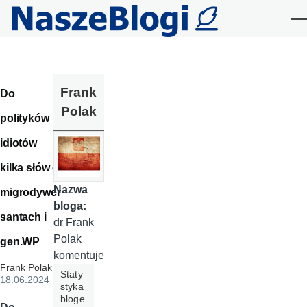
Przejdź do treści
Me
Frank
Do
Polak
polityków
idiotów
kilka słów o
Nazwa
migrodywer
bloga:
santach i
dr Frank
Polak
gen.WP
komentuje
Frank Polak
,
Staty
18.06.2024
styka
bloge