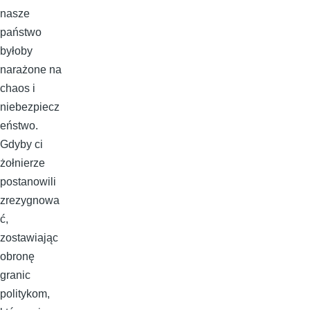
nasze
państwo
byłoby
narażone na
chaos i
niebezpiecz
eństwo.
Gdyby ci
żołnierze
postanowili
zrezygnowa
ć,
zostawiając
obronę
granic
politykom,