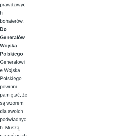
prawdziwyc
h
bohaterów.
Do
Generałów
Wojska
Polskiego
Generałowi
e Wojska
Polskiego
powinni
pamiętać, że
są wzorem
dla swoich
podwładnyc
h. Muszą
stanąć w ich