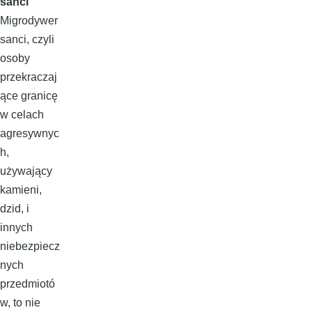
sanci
Migrodywer
sanci, czyli
osoby
przekraczaj
ące granicę
w celach
agresywnyc
h,
używający
kamieni,
dzid, i
innych
niebezpiecz
nych
przedmiotó
w, to nie