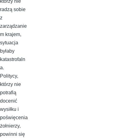
którzy nie
radzą sobie
z
zarządzanie
m krajem,
sytuacja
byłaby
katastrofaln
a.
Politycy,
którzy nie
potrafią
docenić
wysiłku i
poświęcenia
żołnierzy,
powinni się