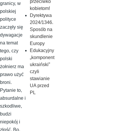
przeciwko
granicy, w
kobietom!
polskiej
Dyrektywa
polityce
2024/1346.
zaczęły się
Sposób na
dywagacje
skundlenie
na temat
Europy
Edukacyjny
tego, czy
„komponent
polski
ukraiński”
żołnierz ma
czyli
prawo użyć
stawianie
broni.
UA przed
Pytanie to,
PL
absurdalne i
szkodliwe,
budzi
niepokój i
złość. Bo,