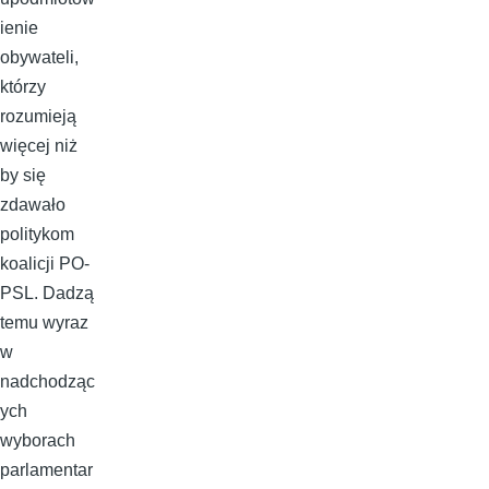
ienie
obywateli,
którzy
rozumieją
więcej niż
by się
zdawało
politykom
koalicji PO-
PSL. Dadzą
temu wyraz
w
nadchodząc
ych
wyborach
parlamentar