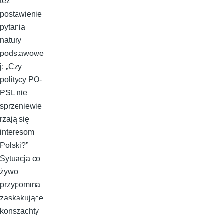
też
postawienie
pytania
natury
podstawowe
j: „Czy
politycy PO-
PSL nie
sprzeniewie
rzają się
interesom
Polski?”
Sytuacja co
żywo
przypomina
zaskakujące
konszachty