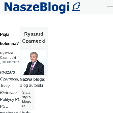
Przejdź do treści
Me
Ryszard
Piąta
Czarnecki
kolumna?
Ryszard
Czarnecki
, 30.08.2015
Ryszard
Czarnecki,
Nazwa bloga:
Blog autorski
Jerzy
Staty
Bielewicz
styka
Politycy PO-
bloge
ra
PSL
Liczba