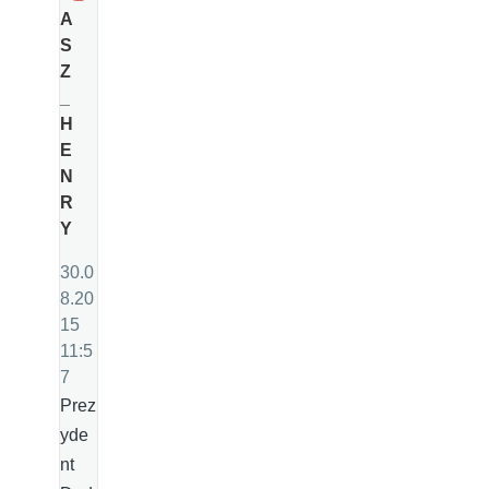
A
S
Z
_
H
E
N
R
Y
30.0
8.20
15
11:5
7
Prez
yde
nt