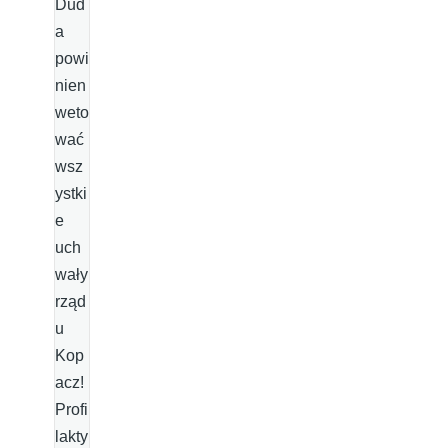
Dud
a
powi
nien
weto
wać
wsz
ystki
e
uch
wały
rząd
u
Kop
acz!
Profi
lakty