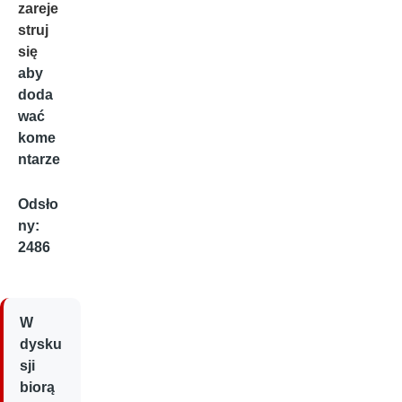
zareje
struj
się
aby
doda
wać
kome
ntarze
Odsło
ny:
2486
W
dysku
sji
biorą