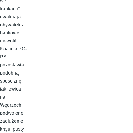
we
frankach”
uwalniając
obywateli z
bankowej
niewoli!
Koalicja PO-
PSL
pozostawia
podobną
spuściznę,
jak lewica
na
Węgrzech:
podwojone
zadłużenie
kraju, pusty