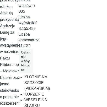
przekroczyli
wpisów:
7,
rubikon.
035
Atakują
Liczba
prezydenta
wyświetleń:
Andrzeja
8,155,432
Dudę za
Liczba
jego
komentarzy:
wystąpienie
11,227
w rocznicę
Ostat
nie
Paktu
wpisy
Ribbentrop
bloge
ra
– Mołotow w
KŁÓTNIE NA
Estonii oraz
SZCZYCIE
jasne
(PIŁKARSKIM)
stanowisko
KORZENIE
o potrzebie
WESELE NA
rozszerzeni
ŚLĄSKU