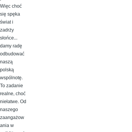
Więc choć
się spęka
świat i
zadrży
słońce...
damy radę
odbudować
naszą
polską
wspólnotę.
To zadanie
realne, choć
niełatwe. Od
naszego
zaangażow
ania w