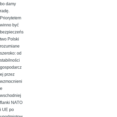
bo damy
radę.
Priorytetem
winno być
bezpieczeńs
two Polski
rozumiane
szeroko: od
stabilności
gospodarcz
ej przez
wzmocnieni
e
wschodniej
flanki NATO
i UE po
upodmiotow