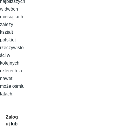
najbliższych
w dwóch
miesiącach
zależy
kształt
polskiej
rzeczywisto
ści w
kolejnych
czterech, a
nawet i
może ośmiu
latach.
Zalog
uj
lub