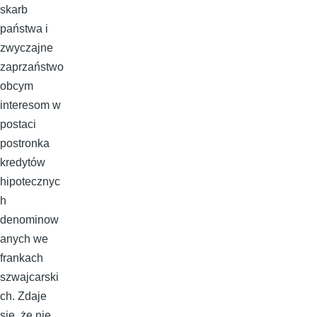
skarb
państwa i
zwyczajne
zaprzaństwo
obcym
interesom w
postaci
postronka
kredytów
hipotecznyc
h
denominow
anych we
frankach
szwajcarski
ch. Zdaje
się, że nie